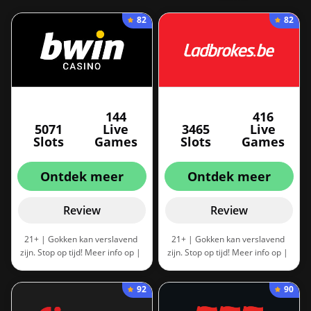
spelers de beste legale en verantwoorde casino’s in België te
82
82
vinden. Sommige links op onze site zijn affiliate links. Als je je via
zo’n link aanmeldt of stort, ontvangen wij een vergoeding – zonder
extra kosten voor jou. Zo kunnen we de site blijven verbeteren!
144
416
5071
Live
3465
Live
Slots
Games
Slots
Games
Ontdek meer
Ontdek meer
Review
Review
21+ | Gokken kan verslavend
21+ | Gokken kan verslavend
zijn. Stop op tijd! Meer info op |
zijn. Stop op tijd! Meer info op |
Stopoptijd.be
|
Regels en
Stopoptijd.be
|
Regels en
voorwaarden zijn van
voorwaarden zijn van
92
90
toepassing
toepassing