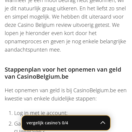
Wanneer je een mooi bedrag hebt gewonnen, wil
je dit natuurlijk graag uitkeren. En het liefst zo snel
en simpel mogelijk. We hebben dit uiteraard voor
deze Casino Belgium review uitvoerig getest. We
lopen je hieronder even kort door het
opnameproces en geven je nog enkele belangrijke
aandachtspunten mee.
Stappenplan voor het opnemen van geld
van CasinoBelgium.be
Het opnemen van geld is bij CasinoBelgium.be een
kwestie van enkele duidelijke stappen:
Log in met je account;
vergelijk casino's
0
/4
Ga in je profiel naar de opnamepagina
(‘Uitbetalen’);