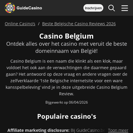
Inschrijven
Online Casino’s
Beste Belgische Casino Reviews 2026
Casino Belgium
Ontdek alles over het casino met veruit de beste
domeinnaam van België!
Casino Belgium is een naam die klinkt als een klok, maar
voldoet het ook aan de verwachtingen die daarmee gepaard
gaan? Het antwoord op deze vraag en andere vragen over de
zelfverklaarde ‘1ste Belgische internetsite voor een ware
kansspelbeleving’ vind je in deze uitgebreide Casino Belgium
Review.
Bijgewerkt op 06/04/2026
Populaire casino's
Affiliate marketing disclosure:
Bij GuideCasino.be helpen we
Toon meer