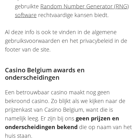
gebruikte
Random Number Generator (RNG)
software
rechtvaardige kansen biedt.
Al deze info is ook te vinden in de algemene
gebruiksvoorwaarden en het privacybeleid in de
footer van de site.
Casino Belgium awards en
onderscheidingen
Een betrouwbaar casino maakt nog geen
bekroond casino. Zo blijkt als we kijken naar de
prijzenkast van Casino Belgium, want die is
namelijk leeg. Er zijn bij ons
geen prijzen en
onderscheidingen bekend
die op naam van het
huis staan.