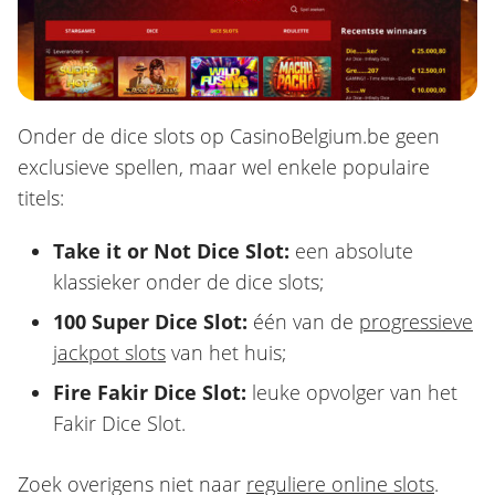
Onder de dice slots op CasinoBelgium.be geen
exclusieve spellen, maar wel enkele populaire
titels:
Take it or Not Dice Slot:
een absolute
klassieker onder de dice slots;
100 Super Dice Slot:
één van de
progressieve
jackpot slots
van het huis;
Fire Fakir Dice Slot:
leuke opvolger van het
Fakir Dice Slot.
Zoek overigens niet naar
reguliere online slots
.