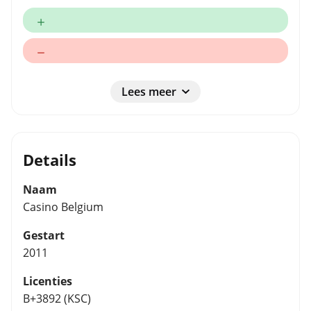
Lees meer
Details
Naam
Casino Belgium
Gestart
2011
Licenties
B+3892 (KSC)