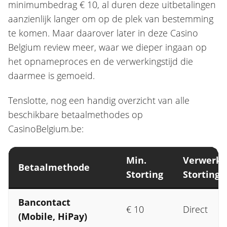
minimumbedrag € 10, al duren deze uitbetalingen
aanzienlijk langer om op de plek van bestemming
te komen. Maar daarover later in deze Casino
Belgium review meer, waar we dieper ingaan op
het opnameproces en de verwerkingstijd die
daarmee is gemoeid.
Tenslotte, nog een handig overzicht van alle
beschikbare betaalmethodes op
CasinoBelgium.be:
Min.
Verwerkin
Betaalmethode
Storting
Storting
Bancontact
€ 10
Direct
(Mobile, HiPay)