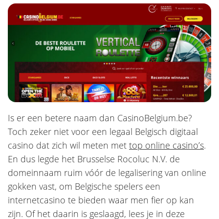
Is er een betere naam dan CasinoBelgium.be?
Toch zeker niet voor een legaal Belgisch digitaal
casino dat zich wil meten met
top online casino’s
.
En dus legde het Brusselse Rocoluc N.V. de
domeinnaam ruim vóór de legalisering van online
gokken vast, om Belgische spelers een
internetcasino te bieden waar men fier op kan
zijn. Of het daarin is geslaagd, lees je in deze