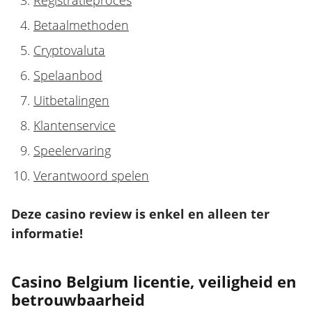
Registratieproces
Betaalmethoden
Cryptovaluta
Spelaanbod
Uitbetalingen
Klantenservice
Speelervaring
Verantwoord spelen
Deze casino review is enkel en alleen ter
informatie!
Casino Belgium licentie, veiligheid en
betrouwbaarheid