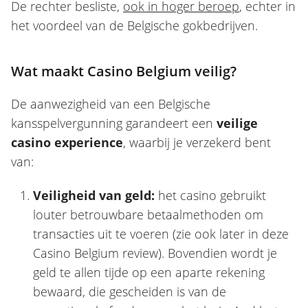
De rechter besliste,
ook in hoger beroep
, echter in
het voordeel van de Belgische gokbedrijven.
Wat maakt Casino Belgium veilig?
De aanwezigheid van een Belgische
kansspelvergunning garandeert een
veilige
casino experience
, waarbij je verzekerd bent
van:
Veiligheid van geld:
het casino gebruikt
louter betrouwbare betaalmethoden om
transacties uit te voeren (zie ook later in deze
Casino Belgium review). Bovendien wordt je
geld te allen tijde op een aparte rekening
bewaard, die gescheiden is van de