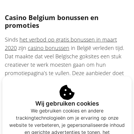
Casino Belgium bonussen en
promoties
Sinds
het verbod op gratis bonussen in maart
2020
zijn
casino bonussen
in België verleden tijd.
Dat maakte dat veel Belgische goksites een stuk
creatiever te werk moesten gaan om hun
promotiepagina’s te vullen. Deze aanbieder doet
daar echter niet aan mee:
Casino Belgium biedt
anno 2026 geen enkele promo
aan. Een
bewuste keuze, maar daarover zo meer.
Wij gebruiken cookies
We gebruiken cookies en andere
Casino Belgium welkomstbonus
trackingtechnologieën om je ervaring op onze
website te verbeteren, je gepersonaliseerde inhoud
In het verleden schonk het casino nieuwe spelers
en gerichte advertenties te tonen, het