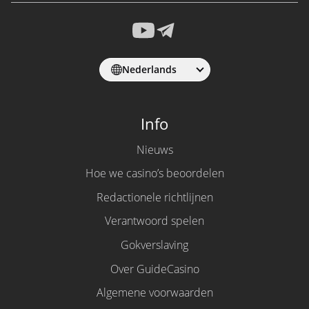
Nederlands
Info
Nieuws
Hoe we casino’s beoordelen
Redactionele richtlijnen
Verantwoord spelen
Gokverslaving
Over GuideCasino
Algemene voorwaarden