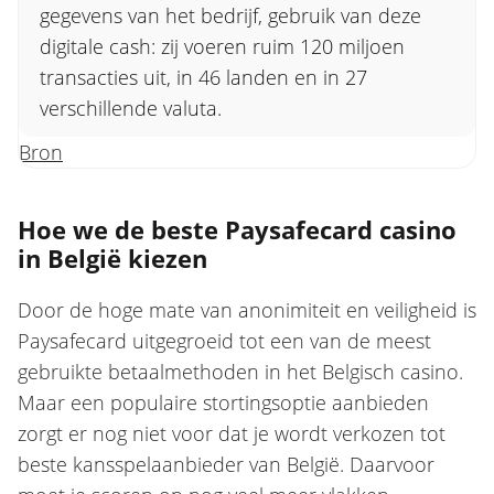
gegevens van het bedrijf, gebruik van deze
digitale cash: zij voeren ruim 120 miljoen
transacties uit, in 46 landen en in 27
verschillende valuta.
Bron
Hoe we de beste Paysafecard casino
in België kiezen
Door de hoge mate van anonimiteit en veiligheid is
Paysafecard uitgegroeid tot een van de meest
gebruikte betaalmethoden in het Belgisch casino.
Maar een populaire stortingsoptie aanbieden
zorgt er nog niet voor dat je wordt verkozen tot
beste kansspelaanbieder van België. Daarvoor