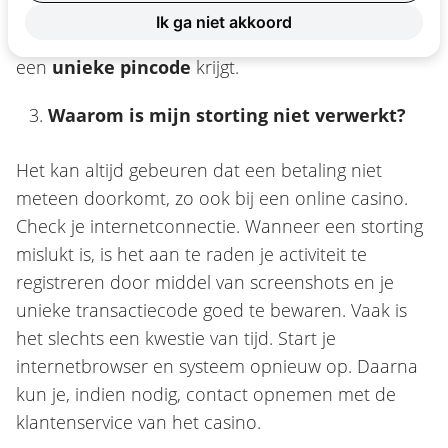
erkende handelaars (doe dit niet via eBay of
Ik ga niet akkoord
andere marktplaatsen!). Zo weet je zeker dat je
een
unieke pincode
krijgt.
Waarom is mijn storting niet verwerkt?
Het kan altijd gebeuren dat een betaling niet
meteen doorkomt, zo ook bij een online casino.
Check je internetconnectie. Wanneer een storting
mislukt is, is het aan te raden je activiteit te
registreren door middel van screenshots en je
unieke transactiecode goed te bewaren. Vaak is
het slechts een kwestie van tijd. Start je
internetbrowser en systeem opnieuw op. Daarna
kun je, indien nodig, contact opnemen met de
klantenservice van het casino.