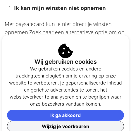
Ik kan mijn winsten niet opnemen
Met paysafecard kun je niet direct je winsten
opnemen.Zoek naar een alternatieve optie om op
te nemen, zoals een e-wallet of je bankrekening.
Ik kan mijn Paysafecard niet verifiëren
Wij gebruiken cookies
We gebruiken cookies en andere
Wanneer je de kaart met cash aanschaft, ontvang
trackingtechnologieën om je ervaring op onze
je een kassabonnetje (
e-voucher
) met het
website te verbeteren, je gepersonaliseerde inhoud
gewenste bedrag en de
zestiencijferige code
.
en gerichte advertenties te tonen, het
Dat laatste is jouw persoonlijke pincode. Hiermee
websiteverkeer te analyseren en te begrijpen waar
kun je simpel, veilig en volledig anoniem betalen
onze bezoekers vandaan komen.
op je favoriete goksite.
Ik ga akkoord
Online kun je de
e-voucher
aanschaffen via
Wijzig je voorkeuren