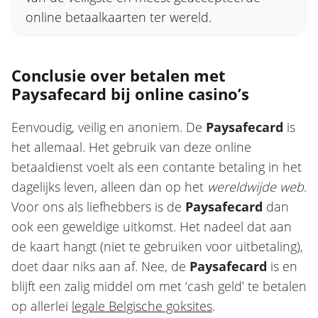
online betaalkaarten ter wereld.
Conclusie over betalen met
Paysafecard bij online casino’s
Eenvoudig, veilig en anoniem. De
Paysafecard
is
het allemaal. Het gebruik van deze online
betaaldienst voelt als een contante betaling in het
dagelijks leven, alleen dan op het
wereldwijde web
.
Voor ons als liefhebbers is de
Paysafecard
dan
ook een geweldige uitkomst. Het nadeel dat aan
de kaart hangt (niet te gebruiken voor uitbetaling),
doet daar niks aan af. Nee, de
Paysafecard
is en
blijft een zalig middel om met ‘cash geld’ te betalen
op allerlei
legale Belgische goksites
.