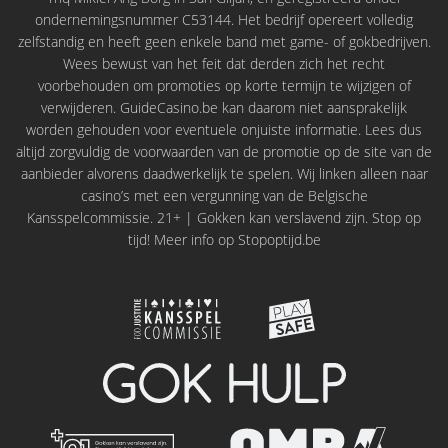
ondernemingsnummer C53144. Het bedrijf opereert volledig
zelfstandig en heeft geen enkele band met game- of gokbedrijven.
Wees bewust van het feit dat derden zich het recht
voorbehouden om promoties op korte termijn te wijzigen of
verwijderen. GuideCasino.be kan daarom niet aansprakelijk
worden gehouden voor eventuele onjuiste informatie. Lees dus
altijd zorgvuldig de voorwaarden van de promotie op de site van de
aanbieder alvorens daadwerkelijk te spelen. Wij linken alleen naar
casino’s met een vergunning van de Belgische
Kansspelcommissie. 21+ | Gokken kan verslavend zijn. Stop op
tijd! Meer info op
Stopoptijd.be