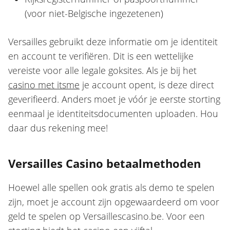
(voor niet-Belgische ingezetenen)
Versailles gebruikt deze informatie om je identiteit
en account te verifiëren. Dit is een wettelijke
vereiste voor alle legale goksites. Als je bij het
casino met itsme
je account opent, is deze direct
geverifieerd. Anders moet je vóór je eerste storting
eenmaal je identiteitsdocumenten uploaden. Hou
daar dus rekening mee!
Versailles Casino betaalmethoden
Hoewel alle spellen ook gratis als demo te spelen
zijn, moet je account zijn opgewaardeerd om voor
geld te spelen op Versaillescasino.be. Voor een