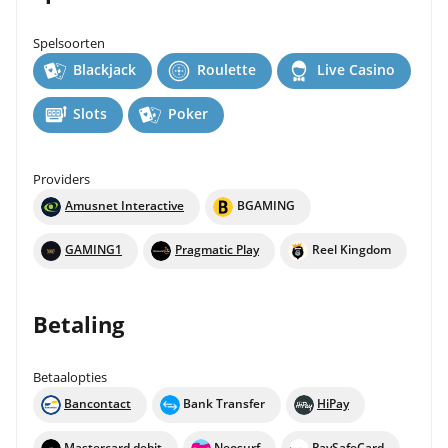
Spelsoorten
Blackjack
Roulette
Live Casino
Slots
Poker
Providers
Amusnet Interactive
BGAMING
GAMING1
Pragmatic Play
Reel Kingdom
Betaling
Betaalopties
Bancontact
Bank Transfer
HiPay
Mastercard debit
Neosurf
PaySafeCard