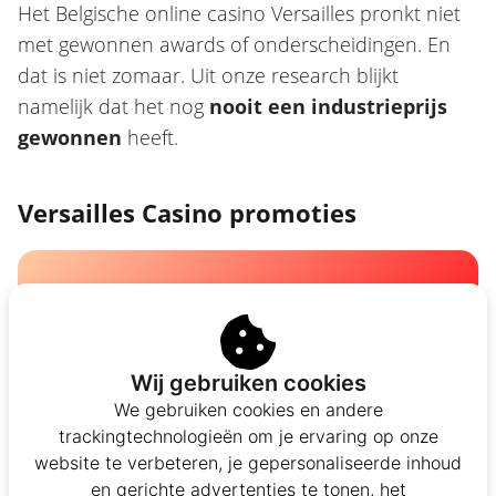
Het Belgische online casino Versailles pronkt niet
met gewonnen awards of onderscheidingen. En
dat is niet zomaar. Uit onze research blijkt
namelijk dat het nog
nooit een industrieprijs
gewonnen
heeft.
Versailles Casino promoties
Ervaar het zelf
21+ | Gokken kan verslavend zijn. Stop op tijd!
Wij gebruiken cookies
We gebruiken cookies en andere
trackingtechnologieën om je ervaring op onze
website te verbeteren, je gepersonaliseerde inhoud
en gerichte advertenties te tonen, het