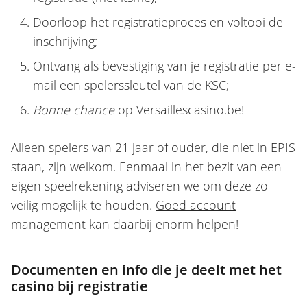
Doorloop het registratieproces en voltooi de
inschrijving;
Ontvang als bevestiging van je registratie per e-
mail een spelerssleutel van de KSC;
Bonne chance
op Versaillescasino.be!
Alleen spelers van 21 jaar of ouder, die niet in
EPIS
staan, zijn welkom. Eenmaal in het bezit van een
eigen speelrekening adviseren we om deze zo
veilig mogelijk te houden.
Goed account
management
kan daarbij enorm helpen!
Documenten en info die je deelt met het
casino bij registratie