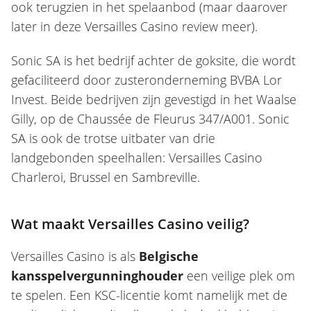
ook terugzien in het spelaanbod (maar daarover
later in deze Versailles Casino review meer).
Sonic SA is het bedrijf achter de goksite, die wordt
gefaciliteerd door zusteronderneming BVBA Lor
Invest. Beide bedrijven zijn gevestigd in het Waalse
Gilly, op de Chaussée de Fleurus 347/A001. Sonic
SA is ook de trotse uitbater van drie
landgebonden speelhallen: Versailles Casino
Charleroi, Brussel en Sambreville.
Wat maakt Versailles Casino veilig?
Versailles Casino is als
Belgische
kansspelvergunninghouder
een veilige plek om
te spelen. Een KSC-licentie komt namelijk met de