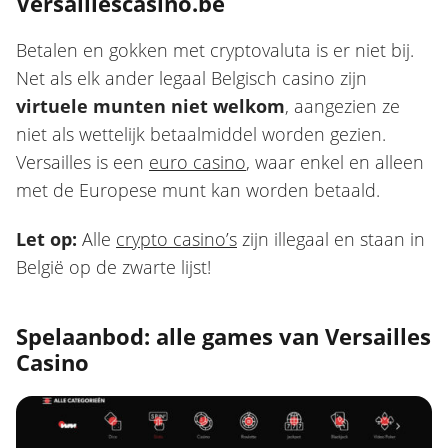
Versaillescasino.be
Betalen en gokken met cryptovaluta is er niet bij.
Net als elk ander legaal Belgisch casino zijn
virtuele munten niet welkom
, aangezien ze
niet als wettelijk betaalmiddel worden gezien.
Versailles is een
euro casino
, waar enkel en alleen
met de Europese munt kan worden betaald.
Let op:
Alle
crypto casino’s
zijn illegaal en staan in
België op de zwarte lijst!
Spelaanbod: alle games van Versailles
Casino