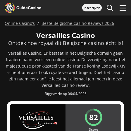
Inschrijven
Online Casino’s
Beste Belgische Casino Reviews 2026
Versailles Casino
Ontdek hoe royaal dit Belgische casino écht is!
Versailles Casino. Er bestaat in het Belgische domein geen
fraaiere naam voor een online casino. De verwijzing naar het
majestueuze pronkkasteel van de Franse koning Lodewijk XIV
schept uiteraard ook royale verwachtingen. Doet het casino
zijn naam eer aan? Je leest het allemaal (en meer) in deze
Versailles Casino review.
Bijgewerkt op 06/04/2026
82
Score