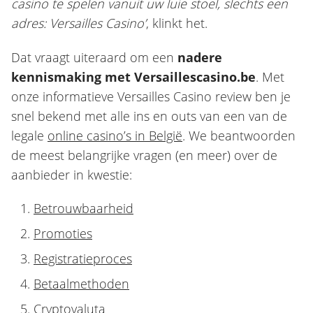
casino te spelen vanuit uw luie stoel, slechts een
adres: Versailles Casino’
, klinkt het.
Dat vraagt uiteraard om een
nadere
kennismaking met Versaillescasino.be
. Met
onze informatieve Versailles Casino review ben je
snel bekend met alle ins en outs van een van de
legale
online casino’s in België
. We beantwoorden
de meest belangrijke vragen (en meer) over de
aanbieder in kwestie:
Betrouwbaarheid
Promoties
Registratieproces
Betaalmethoden
Cryptovaluta