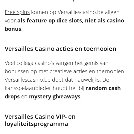
Free spins
komen op Versaillescasino.be alleen
voor
als feature op dice slots, niet als casino
bonus
.
Versailles Casino acties en toernooien
Veel collega casino’s vangen het gemis van
bonussen op met creatieve acties en toernooien.
Versaillescasino.be doet dat nauwelijks. De
kansspelaanbieder houdt het bij
random cash
drops
en
mystery giveaways
.
Versailles Casino VIP- en
loyaliteitsprogramma