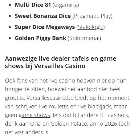
Multi Dice 81
(e-gaming)
Sweet Bonanza Dice
(Pragmatic Play)
Super Dice Megaways
(
Stakelogic
)
Golden Piggy Bank
(Spinomenal)
Aanwezige live dealer tafels en game
shows bij Versailles Casino
Ook fans van het
live casino
hoeven niet op hun
honger te zitten, hoewel het aanbod niet heel
groot is. Versaillescasino.be biedt op het moment
van schrijven
live roulette
en
live blackjack
, maar
geen
game shows
. Iets dat bij andere B+ casino’s,
denk aan
Oria
en
Golden Palace
, anno 2026 toch
net wat anders is.