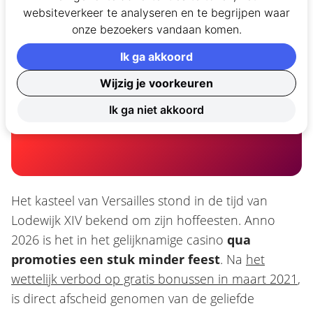
websiteverkeer te analyseren en te begrijpen waar
onze bezoekers vandaan komen.
Ik ga akkoord
Koning in Versailles!
Wijzig je voorkeuren
De allure van Versailles in een verantwoord
Ik ga niet akkoord
casino: van alle gemakken voorzien en royaal.
Het kasteel van Versailles stond in de tijd van
Lodewijk XIV bekend om zijn hoffeesten. Anno
2026 is het in het gelijknamige casino
qua
promoties een stuk minder feest
. Na
het
wettelijk verbod op gratis bonussen in maart 2021
,
is direct afscheid genomen van de geliefde