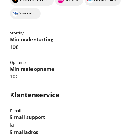
Visa debit
Storting
Minimale storting
10€
Opname
Minimale opname
10€
Klantenservice
E-mail
E-mail support
Ja
E-mailadres