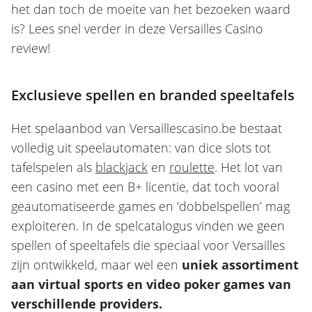
het dan toch de moeite van het bezoeken waard
is? Lees snel verder in deze Versailles Casino
review!
Exclusieve spellen en branded speeltafels
Het spelaanbod van Versaillescasino.be bestaat
volledig uit speelautomaten: van dice slots tot
tafelspelen als
blackjack
en
roulette
. Het lot van
een casino met een B+ licentie, dat toch vooral
geautomatiseerde games en ‘dobbelspellen’ mag
exploiteren. In de spelcatalogus vinden we geen
spellen of speeltafels die speciaal voor Versailles
zijn ontwikkeld, maar wel een
uniek assortiment
aan virtual sports en video poker games
van
verschillende providers.