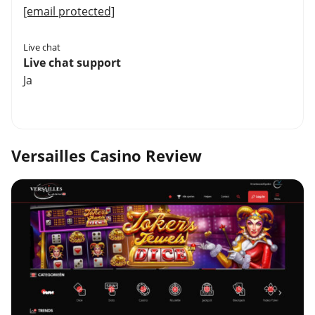
[email protected]
Live chat
Live chat support
Ja
Versailles Casino Review