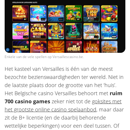
Enkele van de vele spellen op Versaillescasino.be.
Het kasteel van Versailles is één van de meest
bezochte bezienswaardigheden ter wereld. Niet in
de laatste plaats door de grootte van het ‘huis’.
Het Belgische casino Versailles behoort met
ruim
700 casino games
zeker niet tot de
goksites met
het grootste online casino spelaanbod
, maar daar
zit de B+ licentie (en de daarbij behorende
wettelijke beperkingen) voor een deel tussen. Of