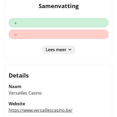
Samenvatting
Lees meer
Details
Naam
Versailles Casino
Website
https://www.versaillescasino.be/