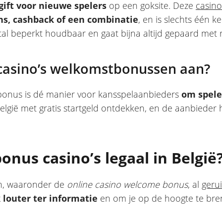
gift voor nieuwe spelers
op een goksite. Deze
casin
ins, cashback of een combinatie
, en is slechts één ke
tal beperkt houdbaar en gaat bijna altijd gepaard me
asino’s welkomstbonussen aan?
bonus is dé manier voor kansspelaanbieders
om spele
elgië met gratis startgeld ontdekken, en de aanbieder 
nus casino’s legaal in België
en, waaronder de
online casino welcome bonus
, al
geru
 louter ter informatie
en om je op de hoogte te br