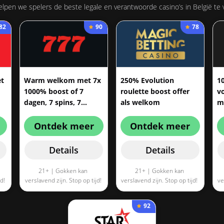
pen we spelers de beste legale en verantwoorde casino’s in België te vin
tort, ontvangen wij een vergoeding – zonder extra kosten voor jou. Zo kun
82
90
78
t
Warm welkom met 7x
250% Evolution
1
1000% boost of 7
roulette boost offer
vo
dagen, 7 spins, 7
als welkom
m
winsten
sp
Ontdek meer
Ontdek meer
Details
Details
21+ | Gokken kan
21+ | Gokken kan
d!
verslavend zijn. Stop op tijd!
verslavend zijn. Stop op tijd!
ve
Meer info op |
Meer info op |
n
Stopoptijd.be
|
Regels en
Stopoptijd.be
|
Regels en
S
92
voorwaarden zijn van
voorwaarden zijn van
toepassing
toepassing