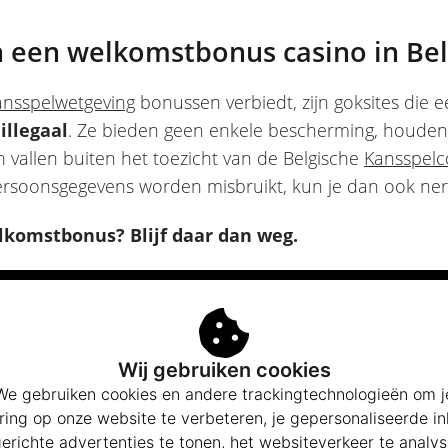
in een welkomstbonus casino in Bel
ansspelwetgeving
bonussen verbiedt, zijn goksites die e
n
illegaal
. Ze bieden geen enkele bescherming, houden 
 vallen buiten het toezicht van de Belgische
Kansspelc
 persoonsgegevens worden misbruikt, kun je dan ook ner
lkomstbonus? Blijf daar dan weg.
Wij gebruiken cookies
We gebruiken cookies en andere trackingtechnologieën om j
ring op onze website te verbeteren, je gepersonaliseerde i
erichte advertenties te tonen, het websiteverkeer te analy