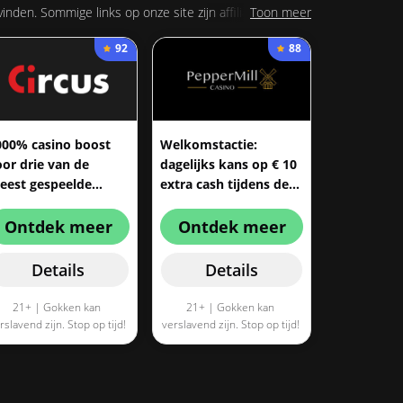
den. Sommige links op onze site zijn affiliate links. Als
Toon meer
nen we de site blijven verbeteren!
92
88
000% casino boost
Welkomstactie:
or drie van de
dagelijks kans op € 10
eest gespeelde
extra cash tijdens de
ellen
eerste maand
Ontdek meer
Ontdek meer
Details
Details
21+ | Gokken kan
21+ | Gokken kan
rslavend zijn. Stop op tijd!
verslavend zijn. Stop op tijd!
Meer info op |
Meer info op |
topoptijd.be
|
Regels en
Stopoptijd.be
|
Regels en
voorwaarden zijn van
voorwaarden zijn van
toepassing
toepassing