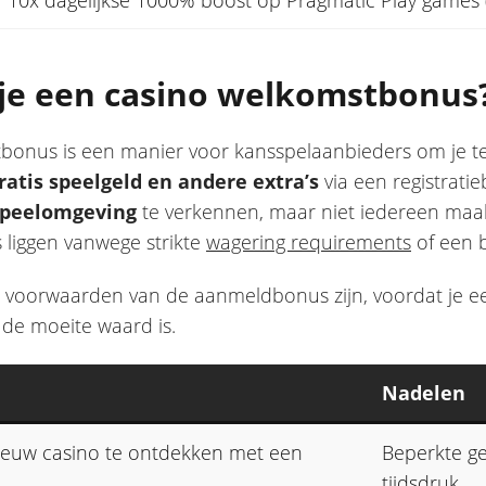
je een casino welkomstbonus
bonus is een manier voor kansspelaanbieders om je te
gratis speelgeld en andere extra’s
via een registrati
speelomgeving
te verkennen, maar niet iedereen maak
s liggen vanwege strikte
wagering requirements
of een 
voorwaarden van de aanmeldbonus zijn, voordat je e
 de moeite waard is.
Nadelen
euw casino te ontdekken met een
Beperkte gel
tijdsdruk