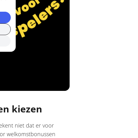
en kiezen
ekent niet dat er voor
 voor welkomstbonussen