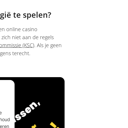
gië te spelen?
en online casino
zich niet aan de regels
ommissie (KSC)
. Als je geen
gens terecht.
e
nhoud
seren