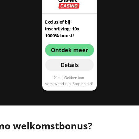
Exclusief bij
inschrijving: 10x
1000% boost!
Ontdek meer
Details
21+ | Gokken kan
verslavend zijn. Stop op tijd!
Meer info op |
Stopoptijd.be
|
Regels en
voorwaarden zijn van
toepassing
sino welkomstbonus?