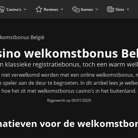
Casino's
Reviews
Games
Slots
lkomstbonus België
sino welkomstbonus Bel
n klassieke registratiebonus, toch een warm we
sino niet verwelkomd worden met een online welkomstbonus, m
 speler aan de deur te begroeten. In dit artikel lees je welke
hoe het zit met welkomstbonus casino’s in het buitenland.
Bijgewerkt op 06/01/2026
natieven voor de welkomstbon