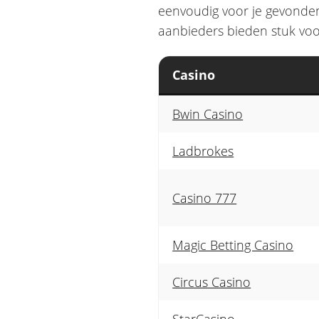
eenvoudig voor je gevonde
aanbieders bieden stuk vo
Casino
Bwin Casino
Ladbrokes
Casino 777
Magic Betting Casino
Circus Casino
StarCasino