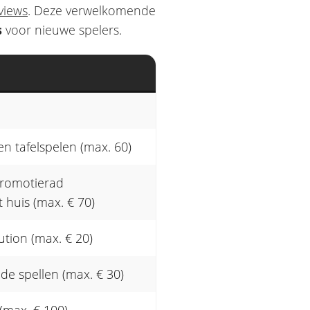
views
. Deze verwelkomende
s
voor nieuwe spelers.
n tafelspelen (max. 60)
promotierad
 huis (max. € 70)
ution (max. € 20)
e spellen (max. € 30)
(max. € 100)