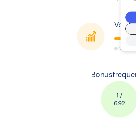
Volatil
V Low
Bonusfreque
1 /
6.92