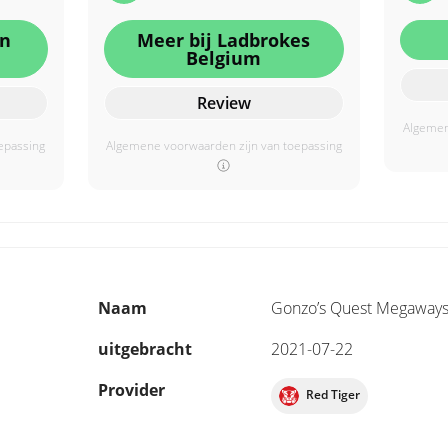
on
Meer bij Ladbrokes
Belgium
Review
Algemen
epassing
Algemene voorwaarden zijn van toepassing
Naam
Gonzo’s Quest Megaway
uitgebracht
2021-07-22
Provider
Red Tiger