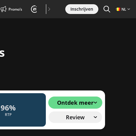
Inschrijven
Promo’s
Veilig gokken
NL
s
Ontdek meer
96%
RTP
Review