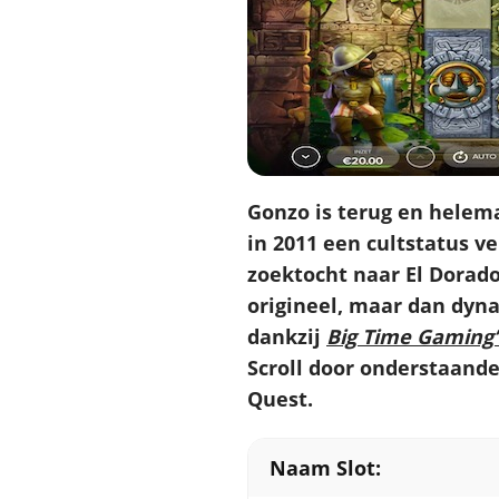
Gonzo is terug en helem
in 2011 een cultstatus ve
zoektocht naar El Dorad
origineel, maar dan dyn
dankzij
Big Time Gaming’
Scroll door onderstaande
Quest.
Naam Slot: