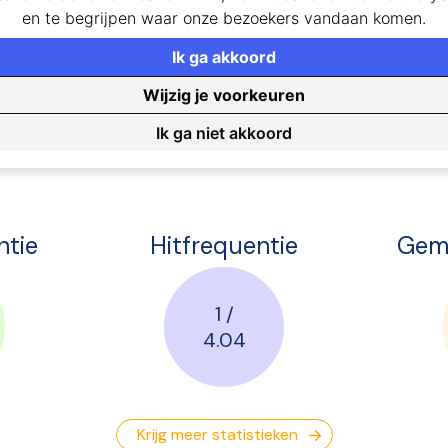
en te begrijpen waar onze bezoekers vandaan komen.
Ik ga akkoord
iteit
Wijzig je voorkeuren
Ik ga niet akkoord
Low
Med
Med/High
High
V High
Extreme
ntie
Hitfrequentie
Gem
1 /
4.04
Krijg meer statistieken