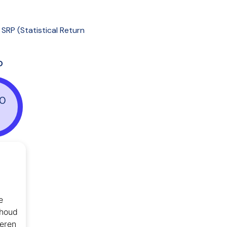
SRP (Statistical Return
P
50
e
nhoud
seren