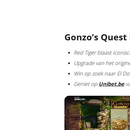
Gonzo’s Quest
Red Tiger blaast iconis
Upgrade van het origine
Win op zoek naar El Do
Geniet op
Unibet.be
va