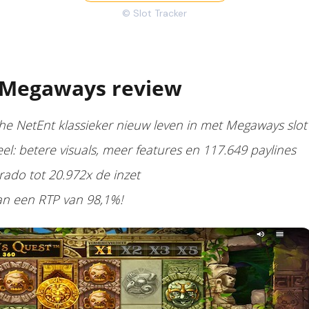
© Slot Tracker
 Megaways review
che NetEnt klassieker nieuw leven in met Megaways slot
el: betere visuals, meer features en 117.649 paylines
rado tot 20.972x de inzet
n een RTP van 98,1%!