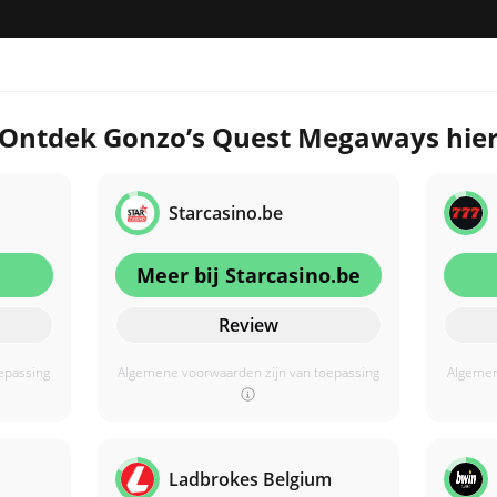
Ontdek Gonzo’s Quest Megaways hie
Starcasino.be
Meer bij Starcasino.be
Review
epassing
Algemene voorwaarden zijn van toepassing
Algemen
Ladbrokes Belgium