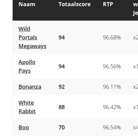
Naam
Totaalscore
RTP
w
J
Wild
Portals
94
96.68%
x
Megaways
Apollo
94
96.56%
x
Pays
Bonanza
92
96.11%
x
White
88
96.42%
x
Rabbit
Boo
70
96.54%
x