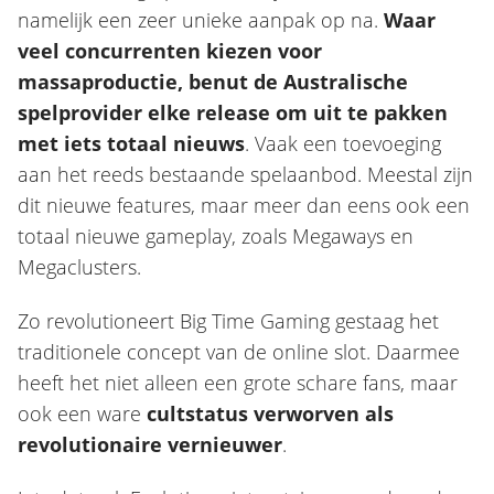
namelijk een zeer unieke aanpak op na.
Waar
veel concurrenten kiezen voor
massaproductie, benut de Australische
spelprovider elke release om uit te pakken
met iets totaal nieuws
. Vaak een toevoeging
aan het reeds bestaande spelaanbod. Meestal zijn
dit nieuwe features, maar meer dan eens ook een
totaal nieuwe gameplay, zoals Megaways en
Megaclusters.
Zo revolutioneert Big Time Gaming gestaag het
traditionele concept van de online slot. Daarmee
heeft het niet alleen een grote schare fans, maar
ook een ware
cultstatus verworven als
revolutionaire vernieuwer
.