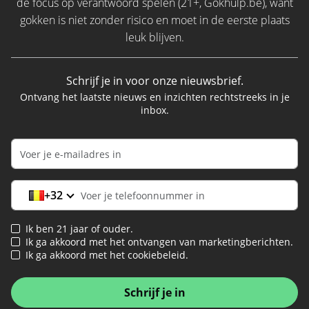
de focus op verantwoord spelen (21+,
Gokhulp.be
), want
gokken is niet zonder risico en moet in de eerste plaats
leuk blijven.
Schrijf je in voor onze nieuwsbrief.
Ontvang het laatste nieuws en inzichten rechtstreeks in je
inbox.
+32
Ik ben 21 jaar of ouder.
Ik ga akkoord met het ontvangen van marketingberichten.
Ik ga akkoord met het cookiebeleid.
Schrijf je in