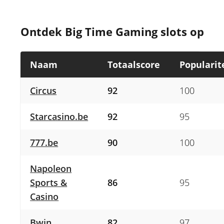
Ontdek Big Time Gaming slots op
Naam
Totaalscore
Popularit
Circus
92
100
Starcasino.be
92
95
777.be
90
100
Napoleon
Sports &
86
95
Casino
Bwin
82
97