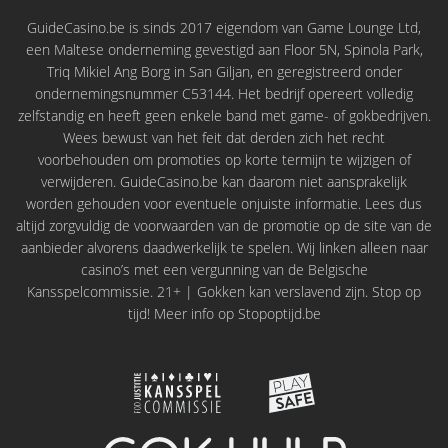
GuideCasino.be is sinds 2017 eigendom van Game Lounge Ltd,
een Maltese onderneming gevestigd aan Floor 5N, Spinola Park,
Triq Mikiel Ang Borg in San Giljan, en geregistreerd onder
ondernemingsnummer C53144. Het bedrijf opereert volledig
zelfstandig en heeft geen enkele band met game- of gokbedrijven.
Wees bewust van het feit dat derden zich het recht
voorbehouden om promoties op korte termijn te wijzigen of
verwijderen. GuideCasino.be kan daarom niet aansprakelijk
worden gehouden voor eventuele onjuiste informatie. Lees dus
altijd zorgvuldig de voorwaarden van de promotie op de site van de
aanbieder alvorens daadwerkelijk te spelen. Wij linken alleen naar
casino’s met een vergunning van de Belgische
Kansspelcommissie. 21+ | Gokken kan verslavend zijn. Stop op
tijd! Meer info op
Stopoptijd.be