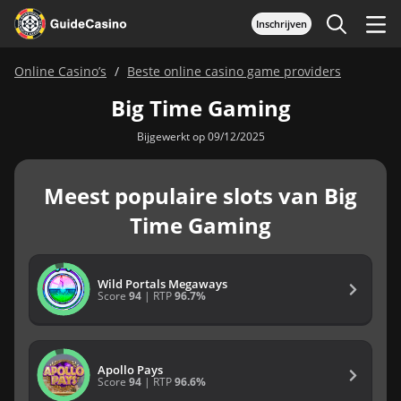
Inschrijven
Online Casino’s
Beste online casino game providers
Big Time Gaming
Bijgewerkt op 09/12/2025
Meest populaire slots van Big
Time Gaming
Wild Portals Megaways
Score
94
| RTP
96.7%
Apollo Pays
Score
94
| RTP
96.6%