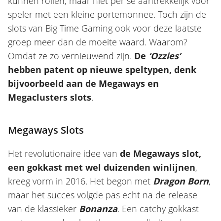
kunnen rollen, maar niet per se aantrekkelijk voor
speler met een kleine portemonnee. Toch zijn de
slots van Big Time Gaming ook voor deze laatste
groep meer dan de moeite waard. Waarom?
Omdat ze zo vernieuwend zijn.
De
‘Ozzies’
hebben patent op nieuwe speltypen, denk
bijvoorbeeld aan de Megaways en
Megaclusters slots
.
Megaways Slots
Het revolutionaire idee van
de Megaways slot,
een gokkast met wel duizenden winlijnen
,
kreeg vorm in 2016. Het begon met
Dragon Born
,
maar het succes volgde pas echt na de release
van de klassieker
Bonanza
. Een catchy gokkast