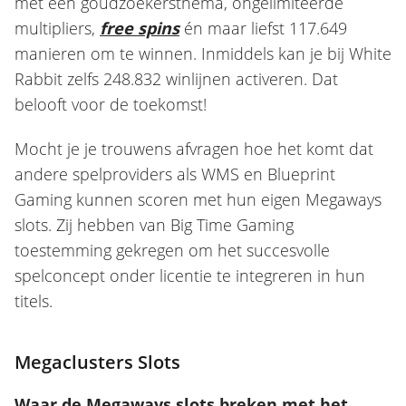
met een goudzoekersthema, ongelimiteerde
multipliers,
free spins
én maar liefst 117.649
manieren om te winnen. Inmiddels kan je bij White
Rabbit zelfs 248.832 winlijnen activeren. Dat
belooft voor de toekomst!
Mocht je je trouwens afvragen hoe het komt dat
andere spelproviders als WMS en Blueprint
Gaming kunnen scoren met hun eigen Megaways
slots. Zij hebben van Big Time Gaming
toestemming gekregen om het succesvolle
spelconcept onder licentie te integreren in hun
titels.
Megaclusters Slots
Waar de Megaways slots breken met het