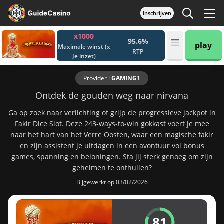
Inschrijven
x1000
Online Casino’s
Online Slots
95.6%
play
Maximale winst (x
RTP
Fakir Dice Slot
Je inzet)
Provider :
GAMING1
Ontdek de gouden weg naar nirvana
Ga op zoek naar verlichting of grijp de progressieve jackpot in
Fakir Dice Slot. Deze 243-ways-to-win gokkast voert je mee
naar het hart van het Verre Oosten, waar een magische fakir
en zijn assistent je uitdagen in een avontuur vol bonus
games, spanning en beloningen. Sta jij sterk genoeg om zijn
geheimen te onthullen?
Bijgewerkt op 03/02/2026
81