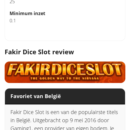
25
Minimum inzet
0.1
Fakir Dice Slot review
Favoriet van België
Fakir Dice Slot is een van de populairste titels
in België. Uitgebracht op 9 mei 2016 door
Gaming1, een provider van eigen bodem. Je