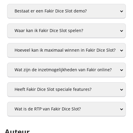
Bestaat er een Fakir Dice Slot demo?
Waar kan ik Fakir Dice Slot spelen?
Hoeveel kan ik maximaal winnen in Fakir Dice Slot?
Wat zijn de inzetmogelijkheden van Fakir online?
Heeft Fakir Dice Slot speciale features?
Wat is de RTP van Fakir Dice Slot?
Auteur