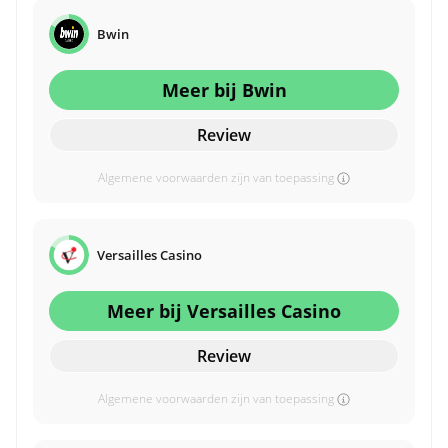
Bwin
Meer bij Bwin
Review
Algemene voorwaarden zijn van toepassing
Versailles Casino
Meer bij Versailles Casino
Review
Algemene voorwaarden zijn van toepassing