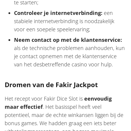
te starten;
Controleer je internetverbinding:
een
stabiele internetverbinding is noodzakelijk
voor een soepele speelervaring;
Neem contact op met de klantenservice:
als de technische problemen aanhouden, kun
je contact opnemen met de klantenservice
van het desbetreffende casino voor hulp.
Dromen van de Fakir Jackpot
Het recept voor Fakir Dice Slot is
eenvoudig
maar effectief
. Het basisspel heeft veel
potentieel, maar de echte winkansen liggen bij de
bonus games. We hadden graag een iets beter