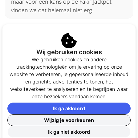
maar voor een kans op de Fakir Jackpot
vinden we dat helemaal niet erg.
Fakir Dice Slot design en sound
Fakir is een kleurrijk dice slot dat je door middel
Wij gebruiken cookies
van een levendig ontwerp en oriëntaalse klanken
We gebruiken cookies en andere
meeneemt naar het Verre Oosten.
trackingtechnologieën om je ervaring op onze
website te verbeteren, je gepersonaliseerde inhoud
en gerichte advertenties te tonen, het
Een mix van magie en
websiteverkeer te analyseren en te begrijpen waar
Thema
mystiek, geïnspireerd
onze bezoekers vandaan komen.
op Oosterse sprookjes
Ik ga akkoord
Mobiel
Wijzig je voorkeuren
👍
geoptimaliseerd
Ik ga niet akkoord