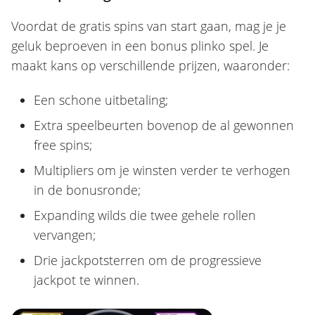
Voordat de gratis spins van start gaan, mag je je
geluk beproeven in een bonus plinko spel. Je
maakt kans op verschillende prijzen, waaronder:
Een schone uitbetaling;
Extra speelbeurten bovenop de al gewonnen
free spins;
Multipliers om je winsten verder te verhogen
in de bonusronde;
Expanding wilds die twee gehele rollen
vervangen;
Drie jackpotsterren om de progressieve
jackpot te winnen.