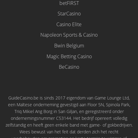
betFIRST
StarCasino
Casino Elite
Napoleon Sports & Casino
Bwin Belgium
Magic Betting Casino
BeCasino
GuideCasino.be is sinds 2017 eigendom van Game Lounge Ltd,
een Maltese onderneming gevestigd aan Floor 5N, Spinola Park,
Triq Mikiel Ang Borg in San Giljan, en geregistreerd onder
ondernemingsnummer C53144. Het bedrijf opereert volledig
zelfstandig en heeft geen enkele band met game- of gokbedrijven.
Wees bewust van het feit dat derden zich het recht