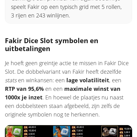
speelt Fakir op een typisch grid met 5 rollen,
3 rijen en 243 winlijnen.
Fakir Dice Slot symbolen en
uitbetalingen
Je hoeft geen greintje actie te missen in Fakir Dice
Slot. De dobbelvariant van Fakir heeft dezelfde
stats
en winkansen: een
lage volatiliteit
, een
RTP van 95,6%
en een
maximale winst van
1000x je inzet
. En hoewel de plaatjes nu naast
een dobbelsteen staan afgebeeld, zijn zelfs de
originele symbolen nog te herkennen.