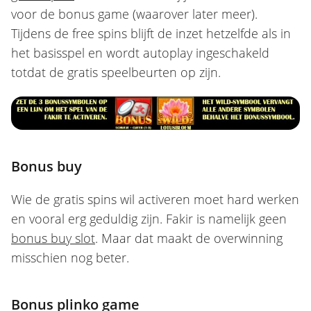
voor de bonus game (waarover later meer).
Tijdens de free spins blijft de inzet hetzelfde als in
het basisspel en wordt autoplay ingeschakeld
totdat de gratis speelbeurten op zijn.
Bonus buy
Wie de gratis spins wil activeren moet hard werken
en vooral erg geduldig zijn. Fakir is namelijk geen
bonus buy slot
. Maar dat maakt de overwinning
misschien nog beter.
Bonus plinko game