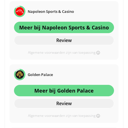
Napoleon Sports & Casino
Meer bij Napoleon Sports & Casino
Review
Algemene voorwaarden zijn van toepassing
Golden Palace
Meer bij Golden Palace
Review
Algemene voorwaarden zijn van toepassing