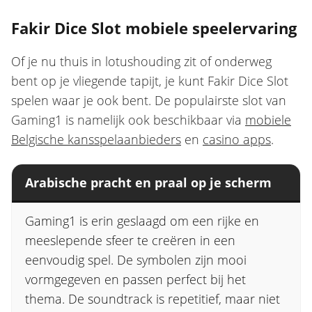
Fakir Dice Slot mobiele speelervaring
Of je nu thuis in lotushouding zit of onderweg
bent op je vliegende tapijt, je kunt Fakir Dice Slot
spelen waar je ook bent. De populairste slot van
Gaming1 is namelijk ook beschikbaar via
mobiele
Belgische kansspelaanbieders
en
casino apps
.
Arabische pracht en praal op je scherm
Gaming1 is erin geslaagd om een rijke en
meeslepende sfeer te creëren in een
eenvoudig spel. De symbolen zijn mooi
vormgegeven en passen perfect bij het
thema. De soundtrack is repetitief, maar niet