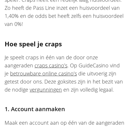
Zo heeft de Pass Line inzet een huisvoordeel van
1,40% en de odds bet heeft zelfs een huisvoordeel
van 0%!
Hoe speel je craps
Je speelt craps in één van de door onze
aangeraden
craps casino’s
. Op GuideCasino vind
je
betrouwbare online casino’s
die uitvoerig zijn
getest door ons. Deze goksites zijn in het bezit van
de nodige
vergunningen
en zijn volledig legaal.
1. Account aanmaken
Maak een account aan op één van de aangeraden