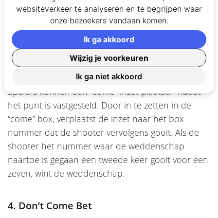
maximum. Als 2 of 3 wordt gegooid in de “come
websiteverkeer te analyseren en te begrijpen waar
onze bezoekers vandaan komen.
out” worp, is de inzet winnend. Je verliest je inzet
bij een 7 of 11.
Ik ga akkoord
Wijzig je voorkeuren
3. Come Bet
Ik ga niet akkoord
Spelers kunnen een “come” inzet plaatsen nadat
het punt is vastgesteld. Door in te zetten in de
“come” box, verplaatst de inzet naar het box
nummer dat de shooter vervolgens gooit. Als de
shooter het nummer waar de weddenschap
naartoe is gegaan een tweede keer gooit voor een
zeven, wint de weddenschap.
4. Don’t Come Bet