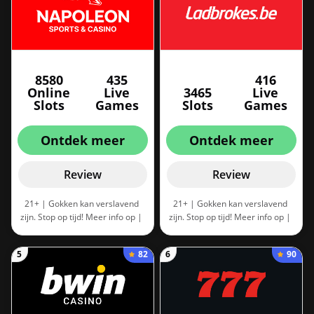
8580
435
416
Online
Live
3465
Live
Slots
Games
Slots
Games
Ontdek meer
Ontdek meer
Review
Review
21+ | Gokken kan verslavend
21+ | Gokken kan verslavend
zijn. Stop op tijd! Meer info op |
zijn. Stop op tijd! Meer info op |
Stopoptijd.be
|
Regels en
Stopoptijd.be
|
Regels en
voorwaarden zijn van
voorwaarden zijn van
82
90
5
6
toepassing
toepassing