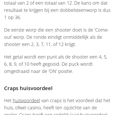
totaal van 2 of een totaal van 12. De kans om dat
resultaat te krijgen bij een dobbelsteenworp is dus
1 op 36.
De eerste worp die een shooter doet is de ‘Come-
out’ worp. De ronde eindigt onmiddellijk als de
shooter een 2, 3, 7, 11, of 12 krijgt.
Het getal wordt een punt als de shooter een 4, 5,
6, 8, 9, of 10 heeft gegooid. De puck wordt
omgedraaid naar de ‘ON’ positie.
Craps huisvoordeel
Het
huisvoordeel
van craps is het voordeel dat het
huis, ofwel casino, heeft ten opzichte van de
speler. Craps heeft een redelijk laag huisvoordeel.