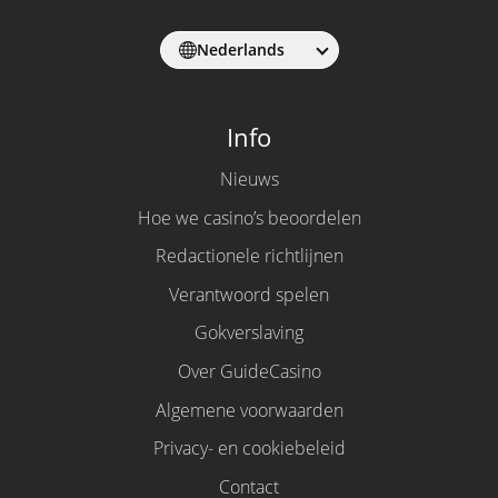
Nederlands
Info
Nieuws
Hoe we casino’s beoordelen
Redactionele richtlijnen
Verantwoord spelen
Gokverslaving
Over GuideCasino
Algemene voorwaarden
Privacy- en cookiebeleid
Contact