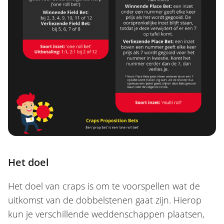
Het doel
Het doel van craps is om te voorspellen wat de
uitkomst van de dobbelstenen gaat zijn. Hierop
kun je verschillende weddenschappen plaatsen,