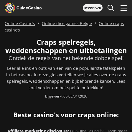
Inschrijven
Online Casino’s
Online dice games België
Online craps
casino’s
Craps spelregels,
weddenschappen en uitbetalingen
Ontdek de regels van het bekende dobbelspel!
Leer alle ins en outs van een van de populairste tafelspelen
in het casino. In deze gids vertellen we je alles over de craps
spelregels, weddenschappen en bijbehorende kansen. Lees
snel verder om het spel te ontdekken!
Bijgewerkt op 05/01/2026
Beste casino's voor craps online:
Affiliate marketing disclosure:
Bij GuideCasino.be helpen we
Toon meer