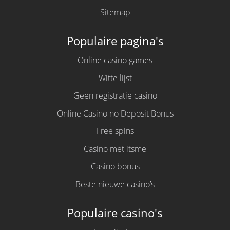
Sitemap
Populaire pagina's
Online casino games
Witte lijst
Geen registratie casino
Online Casino no Deposit Bonus
Free spins
Casino met itsme
Casino bonus
Beste nieuwe casino’s
Populaire casino's