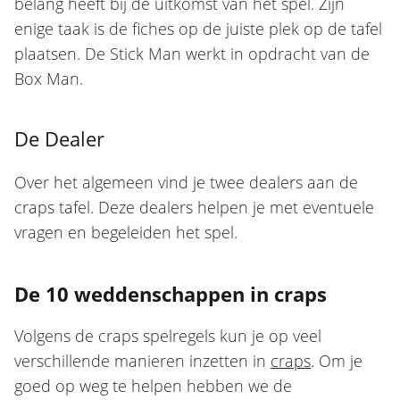
belang heeft bij de uitkomst van het spel. Zijn
enige taak is de fiches op de juiste plek op de tafel
plaatsen. De Stick Man werkt in opdracht van de
Box Man.
De Dealer
Over het algemeen vind je twee dealers aan de
craps tafel. Deze dealers helpen je met eventuele
vragen en begeleiden het spel.
De 10 weddenschappen in craps
Volgens de craps spelregels kun je op veel
verschillende manieren inzetten in
craps
. Om je
goed op weg te helpen hebben we de