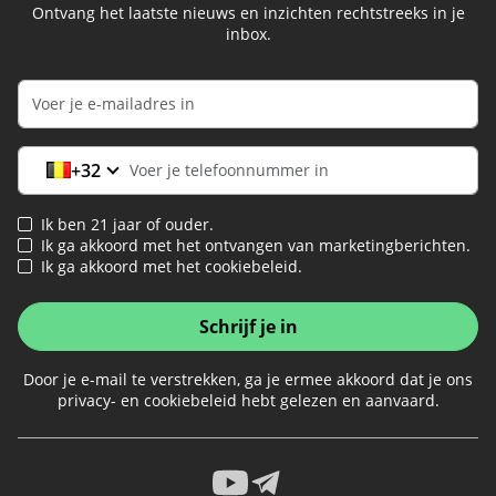
Ontvang het laatste nieuws en inzichten rechtstreeks in je
inbox.
+32
Ik ben 21 jaar of ouder.
Ik ga akkoord met het ontvangen van marketingberichten.
Ik ga akkoord met het cookiebeleid.
Schrijf je in
Door je e-mail te verstrekken, ga je ermee akkoord dat je ons
privacy- en cookiebeleid hebt gelezen en aanvaard.