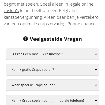
begint met spelen. Speel alleen in
legale online
casino’s
in het bezit van een Belgische
kansspelvergunning. Alleen daar ben je verzekerd
van een optimale craps ervaring. Bonne chance!
Veelgestelde Vragen
Is Craps een moeilijk casinospel?
Kan ik gratis Craps spelen?
Waar speel ik Craps online?
Kan ik Craps spelen op mijn mobiele telefoon?