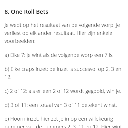
8. One Roll Bets
Je wedt op het resultaat van de volgende worp. Je
verliest op elk ander resultaat. Hier zijn enkele
voorbeelden:
a) Elke 7: je wint als de volgende worp een 7 is.
b) Elke craps inzet: de inzet is succesvol op 2, 3 en
12.
c) 2 of 12: als er een 2 of 12 wordt gegooid, win je.
d) 3 of 11: een totaal van 3 of 11 betekent winst.
e) Hoorn inzet: hier zet je in op een willekeurig
nummer van de nummers 2, 3, 11 en 12. Hier wint