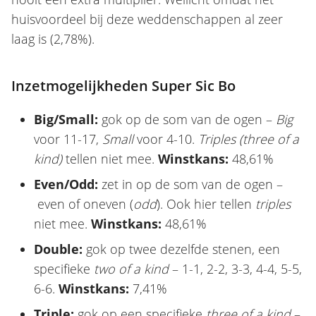
huisvoordeel bij deze weddenschappen al zeer
laag is (2,78%).
Inzetmogelijkheden Super Sic Bo
Big/Small:
gok op de som van de ogen –
Big
voor 11-17,
Small
voor 4-10.
Triples (three of a
kind)
tellen niet mee.
Winstkans:
48,61%
Even/Odd:
zet in op de som van de ogen –
even of oneven (
odd
). Ook hier tellen
triples
niet mee.
Winstkans:
48,61%
Double:
gok op twee dezelfde stenen, een
specifieke
two of a kind
– 1-1, 2-2, 3-3, 4-4, 5-5,
6-6.
Winstkans:
7,41%
Triple:
gok op een specifieke
three of a kind
–