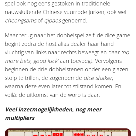
spel ook nog eens gestoken in traditionele
nauwsluitende Chinese vuurrode jurken, ook wel
cheongsams
of
qipaos
genoemd.
Maar terug naar het dobbelspel zelf: de dice game
begint zodra de host alias dealer haar hand
vluchtig van links naar rechts beweegt en daar
‘no
more bets, good luck’
aan toevoegt. Vervolgens
beginnen de drie dobbelstenen onder een glazen
stolp te trillen, de zogenoemde
dice shaker
,
waarna deze even later tot stilstand komen. En
voilà: de uitkomst van de worp is daar.
Veel inzetmogelijkheden, nog meer
multipliers