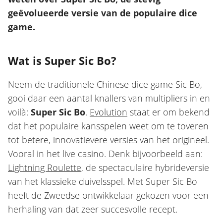
geëvolueerde versie van de populaire dice
game.
Wat is Super Sic Bo?
Neem de traditionele Chinese dice game Sic Bo,
gooi daar een aantal knallers van multipliers in en
voilà:
Super Sic Bo
.
Evolution
staat er om bekend
dat het populaire kansspelen weet om te toveren
tot betere, innovatievere versies van het origineel.
Vooral in het live casino. Denk bijvoorbeeld aan:
Lightning Roulette
, de spectaculaire hybrideversie
van het klassieke duivelsspel. Met Super Sic Bo
heeft de Zweedse ontwikkelaar gekozen voor een
herhaling van dat zeer succesvolle recept.