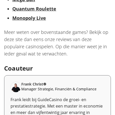
Quantum Roulette
Monopoly Live
Meer weten over bovenstaande games? Bekijk op
deze site dan eens onze reviews van deze
populaire casinospelen. Op die manier weet je in
ieder geval wat te verwachten.
Coauteur
Frank Christ
Manager Strategie, Financiën & Compliance
Frank leidt bij GuideCasino de groei- en
prestatiestrategie. Met een master in economie
en meer dan vijfentwintig jaar ervaring in