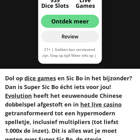
Dice Slots
Games
Ontdek meer
Review
21+ | Gokken kan verslavend
zijn. Stop op tijd! Meer info op |
Stopoptijd.be
|
Regels en
voorwaarden zijn van
toepassing
Dol op
dice games
en Sic Bo in het bijzonder?
Dan is Super Sic Bo écht iets voor jou!
Evolution
heeft het eeuwenoude Chinese
dobbelspel afgestoft en in
het live casino
getransformeerd tot een hypermodern
spelletje, inclusief multipliers (tot liefst
1.000x de inzet). Dit is alles wat je moet
weten over Super Sic Bo, de stevig