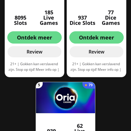
185
77
8095
Live
937
Dice
Slots
Games
Dice Slots
Games
Ontdek meer
Ontdek meer
Review
Review
21+ | Gokken kan verslavend
21+ | Gokken kan verslavend
zijn. Stop op tijd! Meer info op |
zijn. Stop op tijd! Meer info op |
Stopoptijd.be
|
Regels en
Stopoptijd.be
|
Regels en
voorwaarden zijn van
voorwaarden zijn van
79
5
toepassing
toepassing
62
939
Live