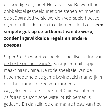
eenvoudige origineel. Net als bij Sic Bo wordt het
dobbelspel gespeeld met drie stenen en moet in
de geüpgraded versie worden voorspeld hoeveel
ogen er uiteindelijk op tafel komen. Het is dus
een
simpele gok op de uitkomst van de worp,
zonder ingewikkelde regels en andere
poespas.
Super Sic Bo wordt gespeeld in het live casino van
de beste online casino’s
, waar je een uitstapje
maakt naar China. De rode speeltafel van de
hypermoderne dice game bevindt zich namelijk in
een ‘huiskamer’ die zo zou kunnen zijn
weggelopen uit een boek met Chinese interieurs.
Zelfs aan de iconische witte lotusbloemen is
gedacht. En dan zijn de charmante hosts van het