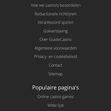
Hoe we casino’s beoordelen
Redactionele richtlijnen
Verantwoord spelen
Gokverslaving
Over GuideCasino
Algemene voorwaarden
Privacy- en cookiebeleid
Contact
Sitemap
Populaire pagina's
Online casino games
Witte lijst