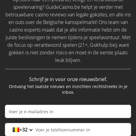
speelervaring? GuideCasino.be helpt je verder met
betrouwbare casino reviews van legale goksites, en alle ins
en outs over de Belgische kansspelmarkt! Ons team van
casino experts maakt dat je alle informatie hebt om de
juiste beslissingen te nemen tijdens je speelavontuur. Met
de focus op verantwoord spelen (21+,
Gokhulp.be
), want
gokken is niet zonder risico en moet in de eerste plaats
leuk blijven.
Schrijf je in voor onze nieuwsbrief.
Ontvang het laatste nieuws en inzichten rechtstreeks in je
inbox.
+32