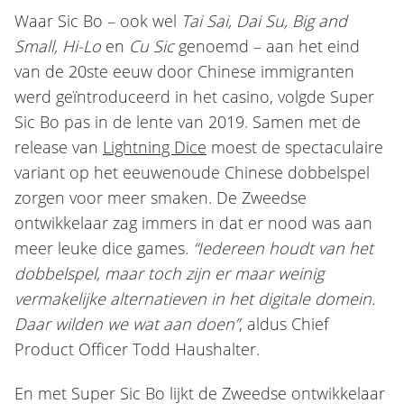
Waar Sic Bo – ook wel
Tai Sai, Dai Su, Big and
Small, Hi-Lo
en
Cu Sic
genoemd – aan het eind
van de 20ste eeuw door Chinese immigranten
werd geïntroduceerd in het casino, volgde Super
Sic Bo pas in de lente van 2019. Samen met de
release van
Lightning Dice
moest de spectaculaire
variant op het eeuwenoude Chinese dobbelspel
zorgen voor meer smaken. De Zweedse
ontwikkelaar zag immers in dat er nood was aan
meer leuke dice games.
“Iedereen houdt van het
dobbelspel, maar toch zijn er maar weinig
vermakelijke alternatieven in het digitale domein.
Daar wilden we wat aan doen”
, aldus Chief
Product Officer Todd Haushalter.
En met Super Sic Bo lijkt de Zweedse ontwikkelaar