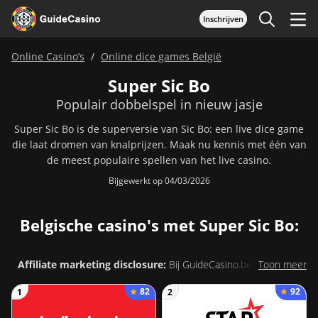
Inschrijven
Online Casino’s
Online dice games België
Super Sic Bo
Populair dobbelspel in nieuw jasje
Super Sic Bo is de superversie van Sic Bo: een live dice game
die laat dromen van knalprijzen. Maak nu kennis met één van
de meest populaire spellen van het live casino.
Bijgewerkt op 04/03/2026
Belgische casino's met Super Sic Bo:
Affiliate marketing disclosure:
Bij GuideCasino.be helpen we
Toon meer
spelers de beste legale en verantwoorde casino’s in België te
82
92
1
2
vinden. Sommige links op onze site zijn affiliate links. Als je je via
zo’n link aanmeldt of stort, ontvangen wij een vergoeding – zonder