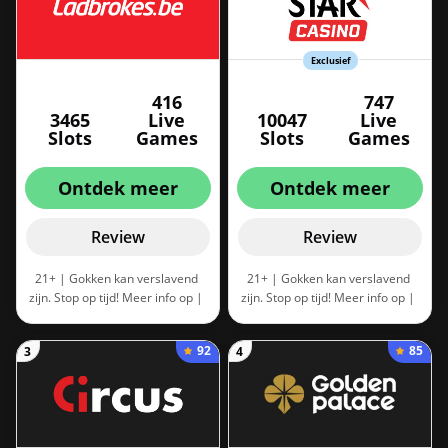
extra kosten voor jou. Zo kunnen we de site blijven verbeteren!
Exclusief
416
747
3465
Live
10047
Live
Slots
Games
Slots
Games
Ontdek meer
Ontdek meer
Review
Review
21+ | Gokken kan verslavend
21+ | Gokken kan verslavend
zijn. Stop op tijd! Meer info op |
zijn. Stop op tijd! Meer info op |
Stopoptijd.be
|
Regels en
Stopoptijd.be
|
Regels en
voorwaarden zijn van
voorwaarden zijn van
92
85
3
4
toepassing
toepassing