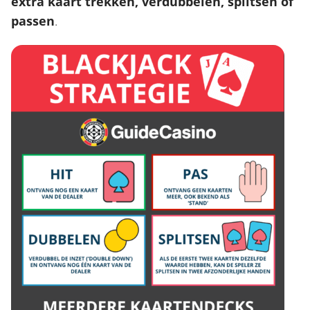
extra kaart trekken, verdubbelen, splitsen of
passen
.