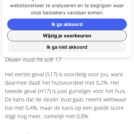
websiteverkeer te analyseren en te begrijpen waar
Vrijwel alle blackjacktafels in het casino
onze bezoekers vandaan komen.
hanteren de soft 17 regel
. Dat houdt in dat de
Ik ga akkoord
dealer past op een zachte 17 of hoger, of juist een
extra kaart trekt bij 17. Als deze regel van
Wijzig je voorkeuren
toepassing is, staat dit meestal ook op de tafel zelf:
Ik ga niet akkoord
Dealer must stand on 17 and must draw to 16
of
Dealer must hit soft 17.
Het eerste geval (S17) is voordelig voor jou, want
daarmee daalt het huisvoordeel met 0,2%. Het
tweede geval (H17) is juist gunstiger voor het huis.
De kans dat de dealer
bust
gaat, neemt weliswaar
toe met 0,4%, maar de kans op een goede score
stijgt nog meer, namelijk met 0,8%.