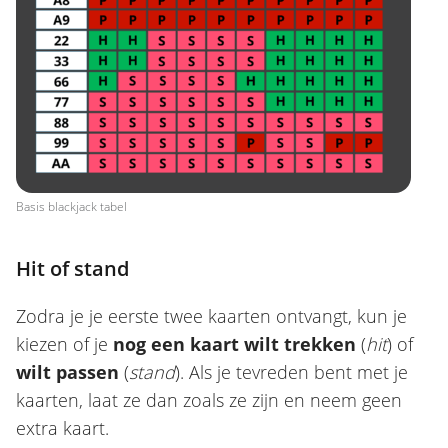
Basis blackjack tabel
Hit of stand
Zodra je je eerste twee kaarten ontvangt, kun je
kiezen of je
nog een kaart wilt trekken
(
hit
) of
wilt passen
(
stand
). Als je tevreden bent met je
kaarten, laat ze dan zoals ze zijn en neem geen
extra kaart.