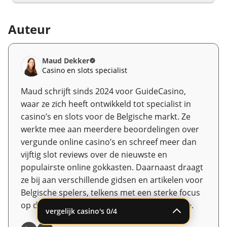
Auteur
Maud Dekker
Casino en slots specialist
Maud schrijft sinds 2024 voor GuideCasino,
waar ze zich heeft ontwikkeld tot specialist in
casino’s en slots voor de Belgische markt. Ze
werkte mee aan meerdere beoordelingen over
vergunde online casino’s en schreef meer dan
vijftig slot reviews over de nieuwste en
populairste online gokkasten. Daarnaast draagt
ze bij aan verschillende gidsen en artikelen voor
Belgische spelers, telkens met een sterke focus
op duidelijkheid, eerlijkheid en transparantie.
vergelijk casino's
0
/4