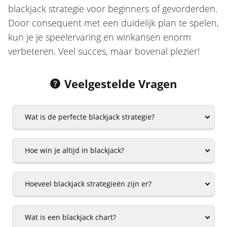
blackjack strategie voor beginners of gevorderden.
Door consequent met een duidelijk plan te spelen,
kun je je speelervaring en winkansen enorm
verbeteren. Veel succes, maar bovenal plezier!
Veelgestelde Vragen
Wat is de perfecte blackjack strategie?
Hoe win je altijd in blackjack?
Hoeveel blackjack strategieën zijn er?
Wat is een blackjack chart?