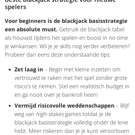
spelers
Voor beginners is de blackjack basisstrategie
een absolute must.
Gebruik de blackjack tabel
als houvast tijdens het spelen en boost in no-time
je winkansen. Wil je je skills nog verder verbeteren?
Probeer dan eens deze onderstaande tips:
Zet laag in
– Begin met kleine inzetten om
vertrouwd te raken met het spel zonder grote
risico’s te nemen. Stel een realistisch budget in
en ga nooit over je bankroll heen!
Vermijd risicovolle weddenschappen
– Blijf
weg van
high-stakes
games totdat je de
blackjack basisstrategie volledig onder de knie
hebt. Meer riskeren dan je je kunt veroorloven