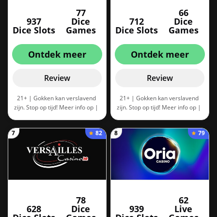
77
66
937
Dice
712
Dice
Dice Slots
Games
Dice Slots
Games
Ontdek meer
Ontdek meer
Review
Review
21+ | Gokken kan verslavend
21+ | Gokken kan verslavend
zijn. Stop op tijd! Meer info op |
zijn. Stop op tijd! Meer info op |
Stopoptijd.be
|
Regels en
Stopoptijd.be
|
Regels en
voorwaarden zijn van
voorwaarden zijn van
82
79
7
8
toepassing
toepassing
78
62
628
Dice
939
Live