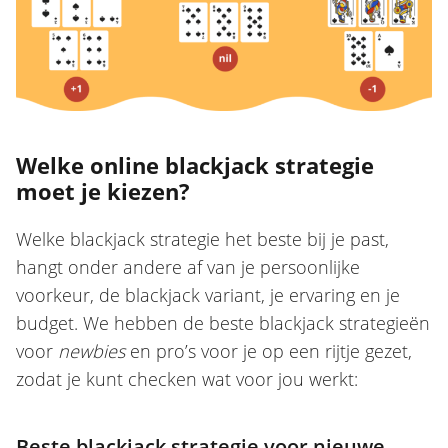
Welke online blackjack strategie
moet je kiezen?
Welke blackjack strategie het beste bij je past,
hangt onder andere af van je persoonlijke
voorkeur, de blackjack variant, je ervaring en je
budget. We hebben de beste blackjack strategieën
voor
newbies
en pro’s voor je op een rijtje gezet,
zodat je kunt checken wat voor jou werkt:
Beste blackjack strategie voor nieuwe