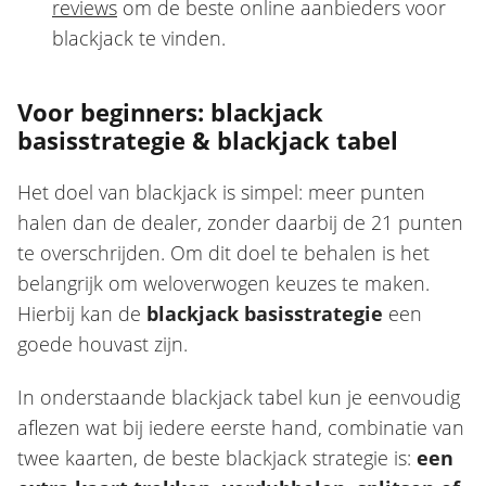
reviews
om de beste online aanbieders voor
blackjack te vinden.
Voor beginners: blackjack
basisstrategie & blackjack tabel
Het doel van blackjack is simpel: meer punten
halen dan de dealer, zonder daarbij de 21 punten
te overschrijden. Om dit doel te behalen is het
belangrijk om weloverwogen keuzes te maken.
Hierbij kan de
blackjack basisstrategie
een
goede houvast zijn.
In onderstaande blackjack tabel kun je eenvoudig
aflezen wat bij iedere eerste hand, combinatie van
twee kaarten, de beste blackjack strategie is:
een