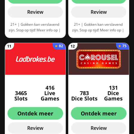
Review
Review
21+ | Gokken kan verslavend
21+ | Gokken kan verslavend
zijn. Stop op tijd! Meer info op |
zijn. Stop op tijd! Meer info op |
Stopoptijd.be
|
Regels en
Stopoptijd.be
|
Regels en
voorwaarden zijn van
voorwaarden zijn van
82
75
11
12
toepassing
toepassing
416
131
3465
Live
783
Dice
Slots
Games
Dice Slots
Games
Ontdek meer
Ontdek meer
Review
Review