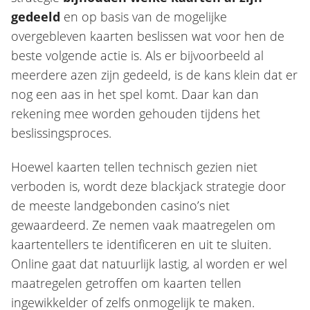
gedeeld
en op basis van de mogelijke
overgebleven kaarten beslissen wat voor hen de
beste volgende actie is. Als er bijvoorbeeld al
meerdere azen zijn gedeeld, is de kans klein dat er
nog een aas in het spel komt. Daar kan dan
rekening mee worden gehouden tijdens het
beslissingsproces.
Hoewel kaarten tellen technisch gezien niet
verboden is, wordt deze blackjack strategie door
de meeste landgebonden casino’s niet
gewaardeerd. Ze nemen vaak maatregelen om
kaartentellers te identificeren en uit te sluiten.
Online gaat dat natuurlijk lastig, al worden er wel
maatregelen getroffen om kaarten tellen
ingewikkelder of zelfs onmogelijk te maken.