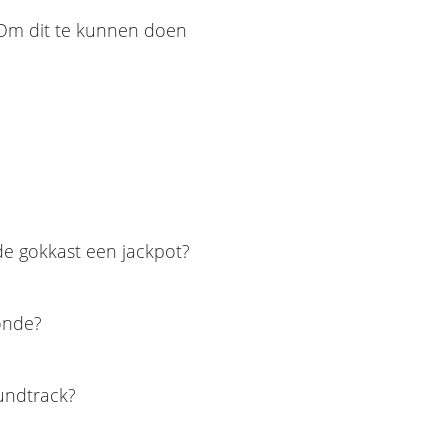
. Om dit te kunnen doen
e gokkast een jackpot?
onde?
undtrack?