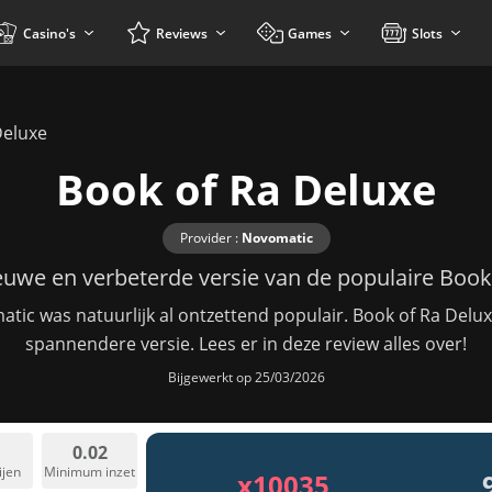
Casino's
Reviews
Games
Slots
Deluxe
Book of Ra Deluxe
Provider :
Novomatic
euwe en verbeterde versie van de populaire Book 
tic was natuurlijk al ontzettend populair. Book of Ra Delu
spannendere versie. Lees er in deze review alles over!
Bijgewerkt op 25/03/2026
0.02
ijen
Minimum inzet
x10035