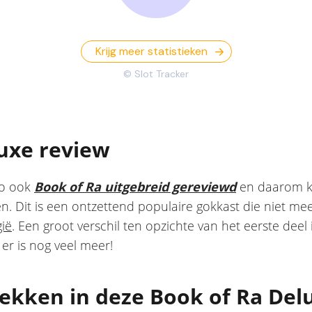
Krijg meer statistieken
© Slot Tracker
uxe review
no ook
Book of Ra uitgebreid gereviewd
en daarom k
n. Dit is een ontzettend populaire gokkast die niet mee
gië
. Een groot verschil ten opzichte van het eerste deel
er is nog veel meer!
dekken in deze Book of Ra Del