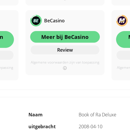
BeCasino
on
Meer bij BeCasino
Review
Algemene voorwaarden zijn van toepassing
epassing
Algemen
Naam
Book of Ra Deluxe
uitgebracht
2008-04-10