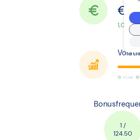
€12
1,069x
Volatil
V Low
Bonusfreque
1 /
124.50