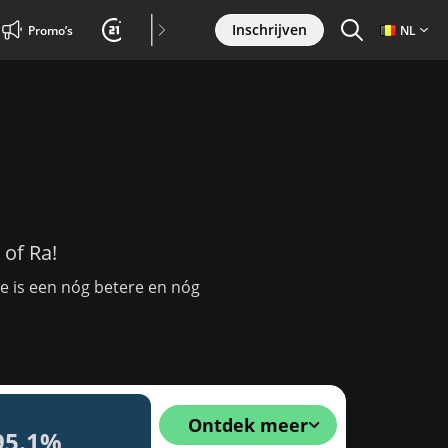
Inschrijven
Promo’s
Veilig gokken
NL
of Ra!
xe is een nóg betere en nóg
Ontdek meer
95.1%