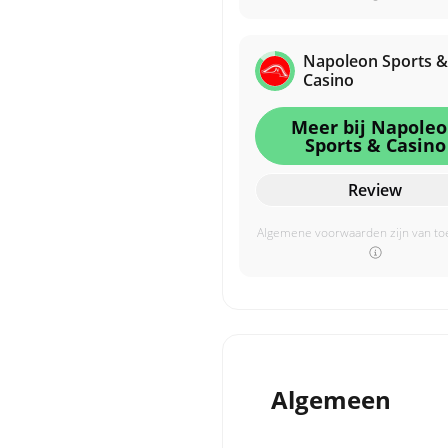
Napoleon Sports &
Casino
Meer bij Napole
Sports & Casino
Review
Algemene voorwaarden zijn van to
Algemeen