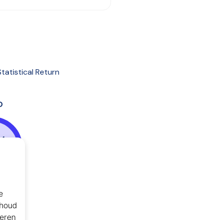
tatistical Return
P
04
e
nhoud
seren