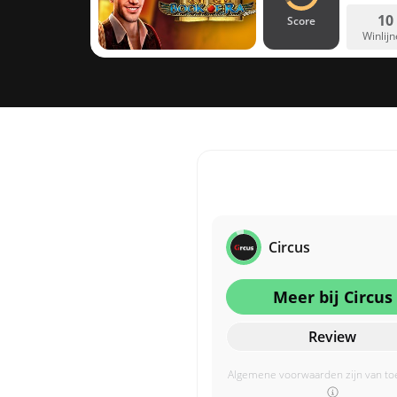
10
Score
Winlij
Circus
Meer bij Circus
Review
Algemene voorwaarden zijn van to