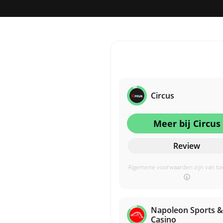
Circus
Meer bij Circus
Review
Algemene voorwaarden zijn van to
Napoleon Sports &
Casino