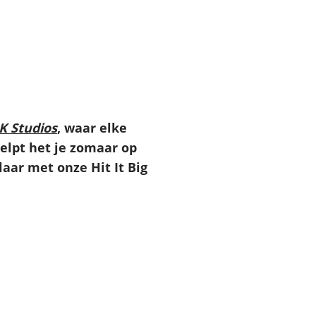
K Studios
, waar elke
helpt het je zomaar op
klaar met
onze Hit It Big