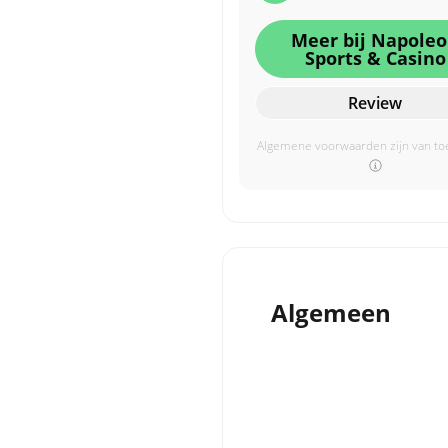
Meer bij Napole
Sports & Casino
Review
Algemene voorwaarden zijn van to
Algemeen