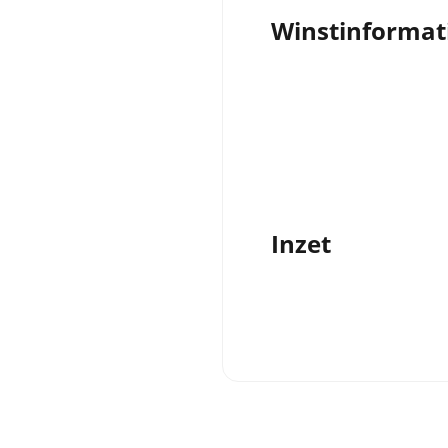
Winstinformat
Inzet