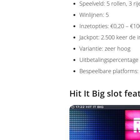
Speelveld: 5 rollen, 3 ri
Winlijnen: 5
Inzetopties: €0,20 – €10
Jackpot: 2.500 keer de i
Variantie: zeer hoog
Uitbetalingspercentage
Bespeelbare platforms: 
Hit It Big slot fe