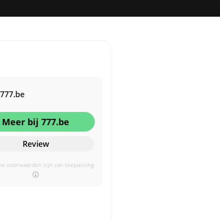
777.be
Meer bij 777.be
Review
e voorwaarden zijn van toepassing