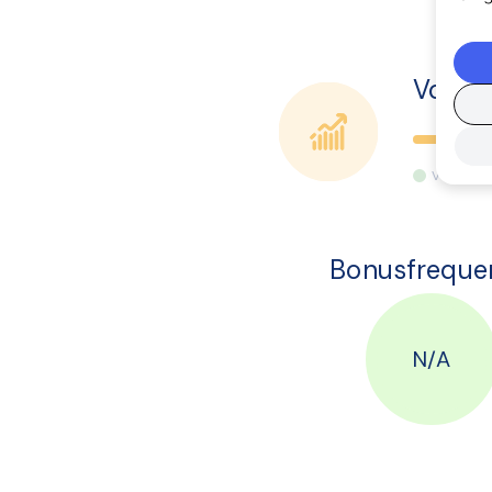
Volatil
V Low
Bonusfreque
N/A