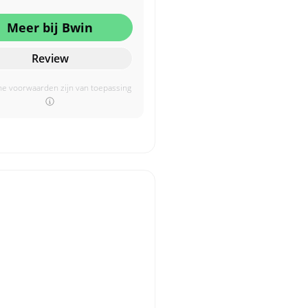
Meer bij Bwin
Review
e voorwaarden zijn van toepassing