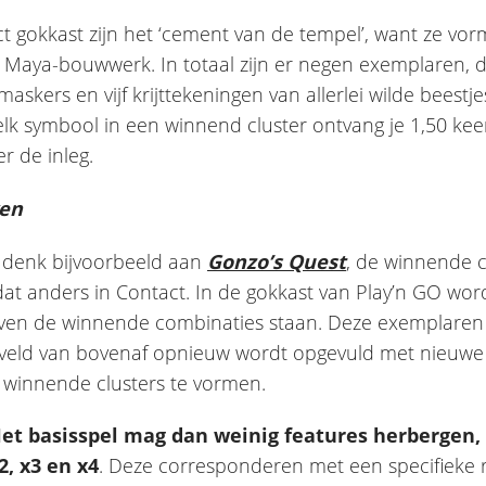
 gokkast zijn het ‘cement van de tempel’, want ze vor
aya-bouwwerk. In totaal zijn er negen exemplaren, di
maskers en vijf krijttekeningen van allerlei wilde beest
elk symbool in een winnend cluster ontvang je 1,50 keer
er de inleg.
ven
, denk bijvoorbeeld aan
Gonzo’s Quest
, de winnende 
dat anders in Contact. In de gokkast van Play’n GO word
jven de winnende combinaties staan. Deze exemplaren 
veld van bovenaf opnieuw wordt opgevuld met nieuwe 
 winnende clusters te vormen.
et basisspel mag dan weinig features herbergen, 
2, x3 en x4
. Deze corresponderen met een specifieke r