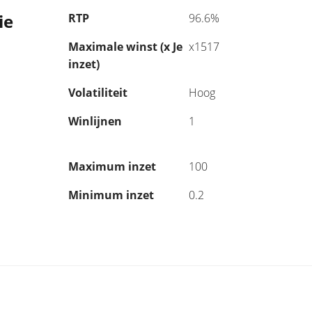
ie
RTP
96.6%
Maximale winst (x Je
x1517
inzet)
Volatiliteit
Hoog
Winlijnen
1
Maximum inzet
100
Minimum inzet
0.2