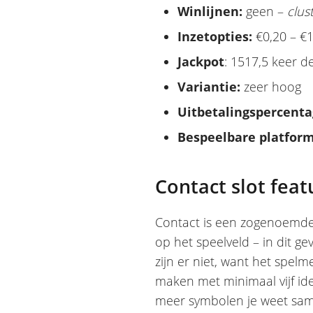
Winlijnen:
geen –
clus
Inzetopties:
€0,20 – €
Jackpot
: 1517,5 keer d
Variantie:
zeer hoog
Uitbetalingspercenta
Bespeelbare platform
Contact slot feat
Contact is een zogenoemd
op het speelveld – in dit ge
zijn er niet, want het spe
maken met minimaal vijf ide
meer symbolen je weet same