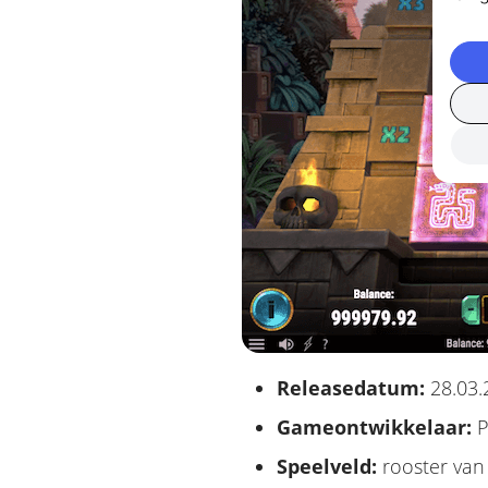
Releasedatum:
28.03.
Gameontwikkelaar:
P
Speelveld:
rooster van 