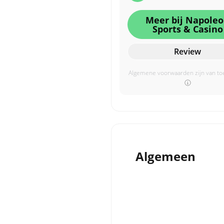
Meer bij Napole
Sports & Casino
Review
Algemene voorwaarden zijn van to
Algemeen