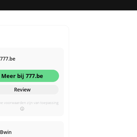
777.be
Meer bij 777.be
Review
e voorwaarden zijn van toepassing
Bwin