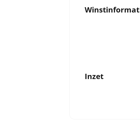
Winstinformat
Inzet