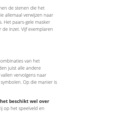
men de stenen die het
e allemaal verwijzen naar
jes. Het paars-gele masker
 de inzet. Vijf exemplaren
combinaties van het
en juist alle andere
vallen vervolgens naar
symbolen. Op die manier is
het beschikt wel over
ij op het speelveld en