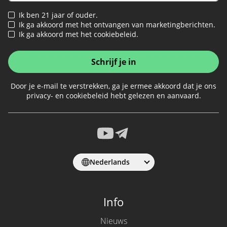
Ik ben 21 jaar of ouder.
Ik ga akkoord met het ontvangen van marketingberichten.
Ik ga akkoord met het cookiebeleid.
Schrijf je in
Door je e-mail te verstrekken, ga je ermee akkoord dat je ons
privacy- en cookiebeleid hebt gelezen en aanvaard.
Nederlands
Info
Nieuws