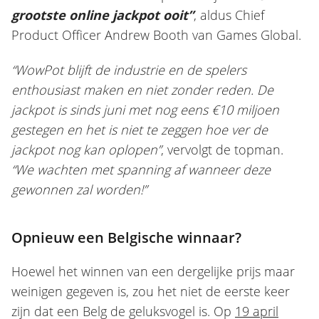
grootste online jackpot ooit”
, aldus Chief
Product Officer Andrew Booth van Games Global.
“WowPot blijft de industrie en de spelers
enthousiast maken en niet zonder reden. De
jackpot is sinds juni met nog eens €10 miljoen
gestegen en het is niet te zeggen hoe ver de
jackpot nog kan oplopen”
, vervolgt de topman.
“We wachten met spanning af wanneer deze
gewonnen zal worden!”
Opnieuw een Belgische winnaar?
Hoewel het winnen van een dergelijke prijs maar
weinigen gegeven is, zou het niet de eerste keer
zijn dat een Belg de geluksvogel is. Op
19 april