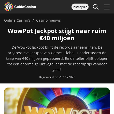
Inschrijven
Online Casino’s
Casino nieuws
WowPot Jackpot stijgt naar ruim
€40 miljoen
De WowPot Jackpot blijft de records aaneenrijgen. De
progressieve jackpot van Games Global is ondertussen de
kaap van €40 miljoen gepasseerd. En de teller blijft oplopen
tot een enorme geluksvogel er met de recordprijs vandoor
gaat!
Bijgewerkt op 29/09/2025