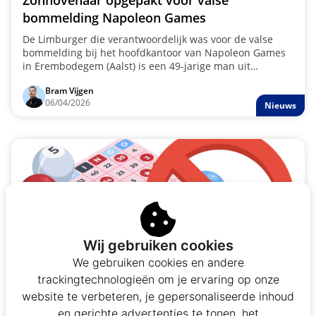
Zonhovenaar opgepakt voor valse
bommelding Napoleon Games
De Limburger die verantwoordelijk was voor de valse
bommelding bij het hoofdkantoor van Napoleon Games
in Erembodegem (Aalst) is een 49-jarige man uit
Zonhoven. Het verlies van veel geld aan het gokbedrijf
Bram Vijgen
zou de aanleiding zijn geweest van het telefoontje dat
06/04/2026
Nieuws
voor veel reuring zorgde op de burelen van Napoleon
Sports & Casino HQ.
Wij gebruiken cookies
We gebruiken cookies en andere
trackingtechnologieën om je ervaring op onze
Wetsvoorstel reclameverbod voor Nationale
website te verbeteren, je gepersonaliseerde inhoud
Loterij
en gerichte advertenties te tonen, het