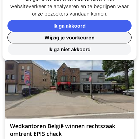
Het wetsvoorstel van Groen-Kamerlid Stefaan Van Hecke
websiteverkeer te analyseren en te begrijpen waar
voor strengere regels omtrent producten van de
onze bezoekers vandaan komen.
Nationale Loterij krijgt veel politieke steun. Het gaat
onder andere om een volledig reclameverbod. De
Ik ga akkoord
Maud Dekker
Nationale Loterij ligt al enige tijd onder vuur vanwege
06/04/2026
Nieuws
controversiële producten en marketingstrategieën die
Wijzig je voorkeuren
gokgedrag aanmoedigen.
Ik ga niet akkoord
Wedkantoren België winnen rechtszaak
omtrent EPIS check