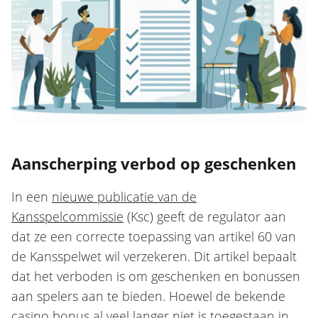
Aanscherping verbod op geschenken
In een
nieuwe publicatie van de
Kansspelcommissie
(Ksc) geeft de regulator aan
dat ze een correcte toepassing van artikel 60 van
de Kansspelwet wil verzekeren. Dit artikel bepaalt
dat het verboden is om geschenken en bonussen
aan spelers aan te bieden. Hoewel de bekende
casino bonus
al veel langer niet is toegestaan in