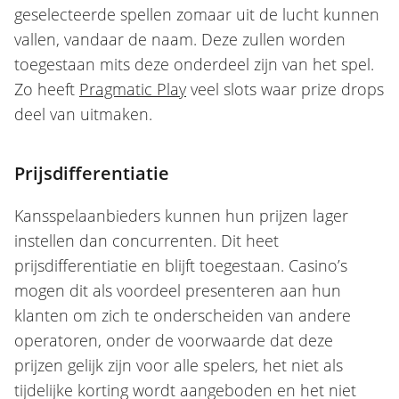
geselecteerde spellen zomaar uit de lucht kunnen
vallen, vandaar de naam. Deze zullen worden
toegestaan mits deze onderdeel zijn van het spel.
Zo heeft
Pragmatic Play
veel slots waar prize drops
deel van uitmaken.
Prijsdifferentiatie
Kansspelaanbieders kunnen hun prijzen lager
instellen dan concurrenten. Dit heet
prijsdifferentiatie en blijft toegestaan. Casino’s
mogen dit als voordeel presenteren aan hun
klanten om zich te onderscheiden van andere
operatoren, onder de voorwaarde dat deze
prijzen gelijk zijn voor alle spelers, het niet als
tijdelijke korting wordt aangeboden en het niet