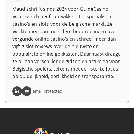
Maud schrijft sinds 2024 voor GuideCasino,
waar ze zich heeft ontwikkeld tot specialist in
casino’s en slots voor de Belgische markt. Ze
werkte mee aan meerdere beoordelingen over
vergunde online casino’s en schreef meer dan
vijftig slot reviews over de nieuwste en
populairste online gokkasten. Daarnaast draagt
ze bij aan verschillende gidsen en artikelen voor
Belgische spelers, telkens met een sterke focus
op duidelijkheid, eerlijkheid en transparantie.
[email protected]