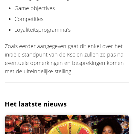
Game objectives
Competities
Loyaliteitsprogramma’s
Zoals eerder aangegeven gaat dit enkel over het
initiële standpunt van de Ksc en zullen ze pas na
eventuele opmerkingen en besprekingen komen
met de uiteindelijke stelling.
Het laatste nieuws