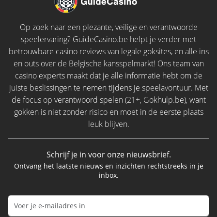
Op zoek naar een plezante, veilige en verantwoorde
speelervaring? GuideCasino.be helpt je verder met
betrouwbare casino reviews van legale goksites, en alle ins
en outs over de Belgische kansspelmarkt! Ons team van
casino experts maakt dat je alle informatie hebt om de
juiste beslissingen te nemen tijdens je speelavontuur. Met
de focus op verantwoord spelen (21+,
Gokhulp.be
), want
gokken is niet zonder risico en moet in de eerste plaats
leuk blijven.
Schrijf je in voor onze nieuwsbrief.
Ontvang het laatste nieuws en inzichten rechtstreeks in je
inbox.