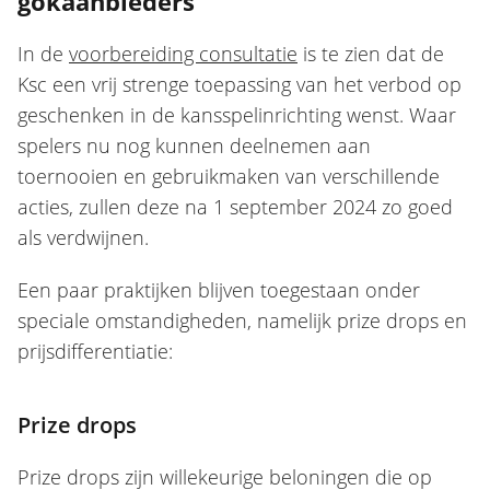
gokaanbieders
In de
voorbereiding consultatie
is te zien dat de
Ksc een vrij strenge toepassing van het verbod op
geschenken in de kansspelinrichting wenst. Waar
spelers nu nog kunnen deelnemen aan
toernooien en gebruikmaken van verschillende
acties, zullen deze na 1 september 2024 zo goed
als verdwijnen.
Een paar praktijken blijven toegestaan onder
speciale omstandigheden, namelijk prize drops en
prijsdifferentiatie:
Prize drops
Prize drops zijn willekeurige beloningen die op