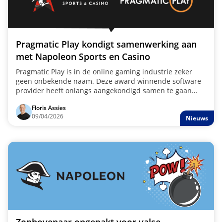
Pragmatic Play kondigt samenwerking aan
met Napoleon Sports en Casino
Pragmatic Play is in de online gaming industrie zeker
geen onbekende naam. Deze award winnende software
provider heeft onlangs aangekondigd samen te gaan
werken met Napoleon Sports en C…
Floris Assies
09/04/2026
Nieuws