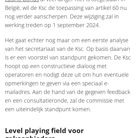
België, wil de Ksc de toepassing van artikel 60 nu
nog verder aanscherpen. Deze wijziging zal in
werking treden op 1 september 2024.
Het gaat echter nog maar om een eerste analyse
van het secretariaat van de Ksc. Op basis daarvan
is er een voorstel van standpunt gekomen. De Ksc
hoopt op een constructieve dialoog met
operatoren en nodigt deze uit om hun eventuele
opmerkingen te geven via een speciaal e-
mailadres. Aan de hand van de gegeven feedback
en een consultatieronde, zal de commissie met
een uiteindelijk standpunt komen.
Level playing field voor