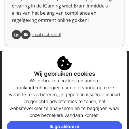
ervaring in de iGaming weet Bram inmiddels
alles van het belang van compliance en
regelgeving omtrent online gokken!
[email protected]
Wij gebruiken cookies
We gebruiken cookies en andere
trackingtechnologieën om je ervaring op onze
Op zoek naar een plezante, veilige en verantwoorde
website te verbeteren, je gepersonaliseerde inhoud
speelervaring? GuideCasino.be helpt je verder met
en gerichte advertenties te tonen, het
betrouwbare casino reviews van legale goksites, en alle ins
websiteverkeer te analyseren en te begrijpen waar
en outs over de Belgische kansspelmarkt! Ons team van
onze bezoekers vandaan komen.
casino experts maakt dat je alle informatie hebt om de
Ik ga akkoord
juiste beslissingen te nemen tijdens je speelavontuur. Met