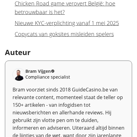
Chicken Road game verovert België: hoe
betrouwbaar is het?
Nieuwe KYC-verplichting vanaf 1 mei 2025
Copycats van goksites misleiden spelers
Auteur
Bram Vijgen
Compliance specialist
Bram voorziet sinds 2018 GuideCasino.be van
relevante content, momenteel staat de teller op
150+ artikelen - van infogidsen tot
nieuwsberichten en allerhande reviews. Hij
gebruikt zijn vlotte pen om te duiden,
informeren en adviseren. Uiteraard altijd binnen
de lijntjes van de wet, want door zijn jarenlange