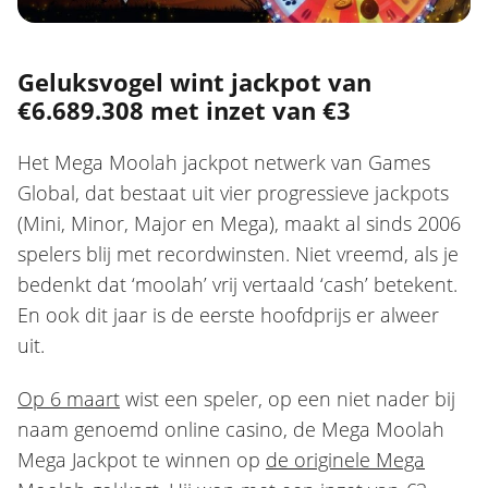
Geluksvogel wint jackpot van
€6.689.308 met inzet van €3
Het Mega Moolah jackpot netwerk van Games
Global, dat bestaat uit vier progressieve jackpots
(Mini, Minor, Major en Mega), maakt al sinds 2006
spelers blij met recordwinsten. Niet vreemd, als je
bedenkt dat ‘moolah’ vrij vertaald ‘cash’ betekent.
En ook dit jaar is de eerste hoofdprijs er alweer
uit.
Op 6 maart
wist een speler, op een niet nader bij
naam genoemd online casino, de Mega Moolah
Mega Jackpot te winnen op
de originele Mega