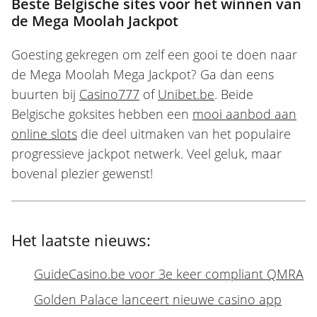
Beste Belgische sites voor het winnen van
de Mega Moolah Jackpot
Goesting gekregen om zelf een gooi te doen naar
de Mega Moolah Mega Jackpot? Ga dan eens
buurten bij
Casino777
of
Unibet.be
. Beide
Belgische goksites hebben een
mooi aanbod aan
online slots
die deel uitmaken van het populaire
progressieve jackpot netwerk. Veel geluk, maar
bovenal plezier gewenst!
Het laatste nieuws:
GuideCasino.be voor 3e keer compliant QMRA
Golden Palace lanceert nieuwe casino app