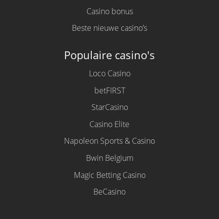
Casino bonus
Beste nieuwe casino’s
Populaire casino's
Loco Casino
betFIRST
StarCasino
Casino Elite
Napoleon Sports & Casino
Bwin Belgium
Magic Betting Casino
BeCasino