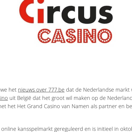
n we het
nieuws over 777.be
dat de Nederlandse markt w
sino
uit België dat het groot wil maken op de Nederlan
met het Het Grand Casino van Namen als partner en be
online kansspelmarkt gereguleerd en is initieel in okt