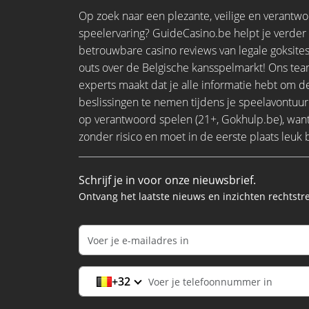
Op zoek naar een plezante, veilige en verantw
speelervaring? GuideCasino.be helpt je verder
betrouwbare casino reviews van legale goksites,
outs over de Belgische kansspelmarkt! Ons tea
experts maakt dat je alle informatie hebt om de
beslissingen te nemen tijdens je speelavontuur
op verantwoord spelen (21+,
Gokhulp.be
), wan
zonder risico en moet in de eerste plaats leuk b
Schrijf je in voor onze nieuwsbrief.
Ontvang het laatste nieuws en inzichten rechtstre
+32