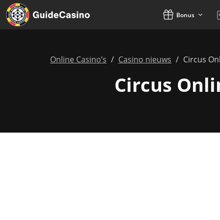
Bonus
Online Casino’s
Casino nieuws
Circus On
Circus Onl