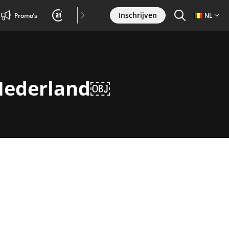
Inschrijven
Promo’s
Veilig gokken
NL
 Nederland￼