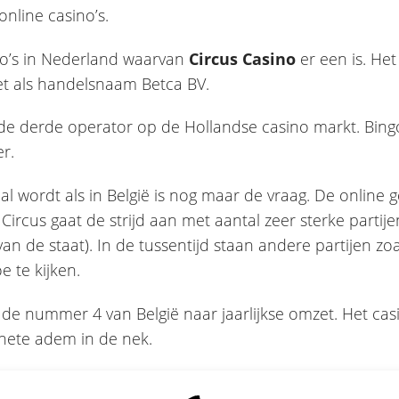
online casino’s.
ino’s in Nederland waarvan
Circus Casino
er een is. He
 als handelsnaam Betca BV.
de derde operator op de Hollandse casino markt. Bing
r.
al wordt als in België is nog maar de vraag. De online 
 Circus gaat de strijd aan met aantal zeer sterke partij
n de staat). In de tussentijd staan andere partijen zo
e te kijken.
 de nummer 4 van België naar jaarlijkse omzet. Het cas
hete adem in de nek.
en de eerste legale Nederlandse kansspelbedrijven 1 ja