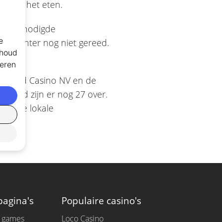
oet in het eten.
. De benodigde
e
en echter nog niet gereed.
nhoud
seren
Holland Casino NV en de
ediend zijn er nog 27 over.
oor de lokale
pagina's
Populaire casino's
o games
Loco Casino