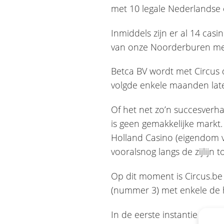
met 10 legale Nederlandse 
Inmiddels zijn er al 14 cas
van onze Noorderburen met
Betca BV wordt met Circus 
volgde enkele maanden late
Of het net zo’n succesverha
is geen gemakkelijke markt.
Holland Casino (eigendom va
vooralsnog langs de zijlijn to
Op dit moment is Circus.be
(nummer 3) met enkele de 
In de eerste instantie zoud