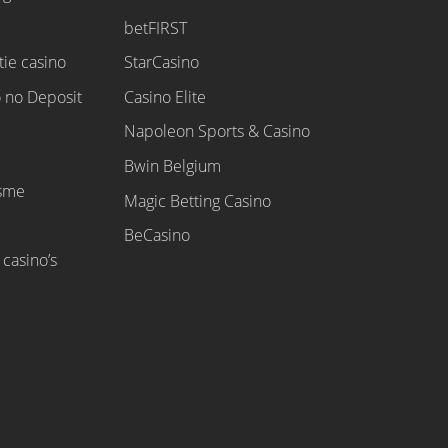
betFIRST
tie casino
StarCasino
 no Deposit
Casino Elite
Napoleon Sports & Casino
Bwin Belgium
tsme
Magic Betting Casino
BeCasino
casino’s