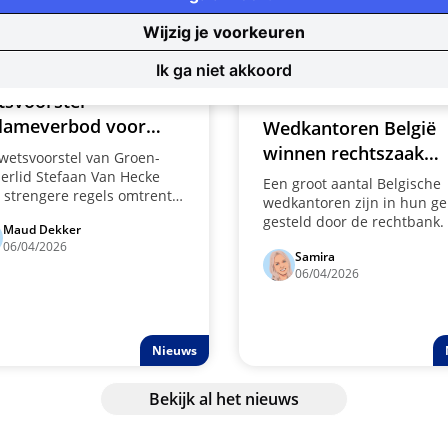
Wijzig je voorkeuren
Ik ga niet akkoord
svoorstel
lameverbod voor
Wedkantoren België
ionale Loterij
winnen rechtszaak
wetsvoorstel van Groen-
omtrent EPIS check
rlid Stefaan Van Hecke
Een groot aantal Belgische
 strengere regels omtrent
wedkantoren zijn in hun gel
ucten van de Nationale
gesteld door de rechtbank.
Maud Dekker
rij krijgt veel politieke
bookmakers zijn in oktober
06/04/2026
n. Het gaat onder andere
Samira
2022 een rechtszaak gestar
en volledig
06/04/2026
nadat zij verplicht gesteld
ameverbod. De Nationale
werden om bij …
rij ligt al enige tijd onder
 vanwege controversiële
ducten en
Nieuws
etingstrategieën die
gedrag aanmoedigen.
Bekijk al het nieuws