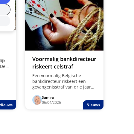
Voormalig bankdirecteur
ijk
riskeert celstraf
 De
Een voormalig Belgische
t
bankdirecteur riskeert een
gevangenisstraf van drie jaar
voor oplichting. De ex-
Samira
bankdirecteur leende een
06/04/2026
bedrag van bijna 20 duizend
Nieuws
Nieuws
euro en heeft dit tot op hed…