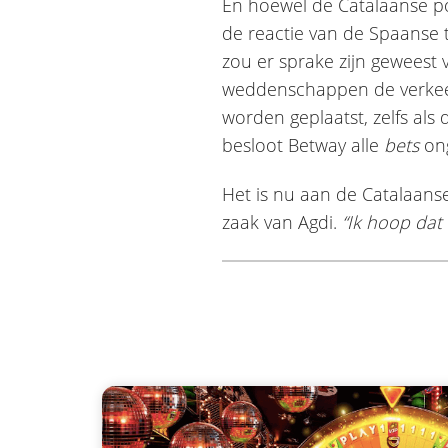
En hoewel de Catalaanse po
de reactie van de Spaanse t
zou er sprake zijn geweest 
weddenschappen de verke
worden geplaatst, zelfs als
besloot Betway alle
bets
ong
Het is nu aan de Catalaans
zaak van Agdi.
“Ik hoop dat 