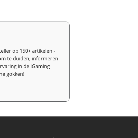
ller op 150+ artikelen -
n om te duiden, informeren
ervaring in de iGaming
ine gokken!