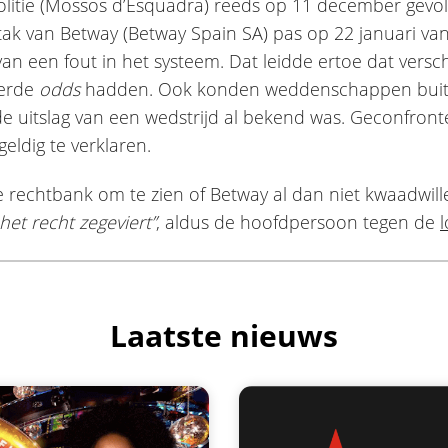
litie (Mossos d’Esquadra) reeds op 11 december gevolg
ak van Betway (Betway Spain SA) pas op 22 januari van 
van een fout in het systeem. Dat leidde ertoe dat versc
erde
odds
hadden. Ook konden weddenschappen buiten
 de uitslag van een wedstrijd al bekend was. Geconfronte
eldig te verklaren.
e rechtbank om te zien of Betway al dan niet kwaadwil
het recht zegeviert”
, aldus de hoofdpersoon tegen de
l
Laatste nieuws