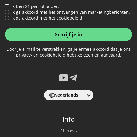
Ik ben 21 jaar of ouder.
Ik ga akkoord met het ontvangen van marketingberichten.
Ik ga akkoord met het cookiebeleid.
Schrijf je in
Door je e-mail te verstrekken, ga je ermee akkoord dat je ons
privacy- en cookiebeleid hebt gelezen en aanvaard.
Nederlands
Info
Nieuws