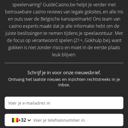
speelervaring? GuideCasino.be helpt je verder met
betrouwbare casino reviews van legale goksites, en alle ins
en outs over de Belgische kansspelmarkt! Ons team van
casino experts maakt dat je alle informatie hebt om de
juiste beslissingen te nemen tijdens je speelavontuur. Met
de focus op verantwoord spelen (21+,
Gokhulp.be
), want
gokken is niet zonder risico en moet in de eerste plaats
leuk blijven.
Schrijf je in voor onze nieuwsbrief.
Ontvang het laatste nieuws en inzichten rechtstreeks in je
inbox.
+32