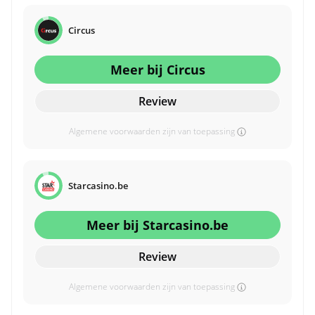
Circus
Meer bij Circus
Review
Algemene voorwaarden zijn van toepassing
Starcasino.be
Meer bij Starcasino.be
Review
Algemene voorwaarden zijn van toepassing