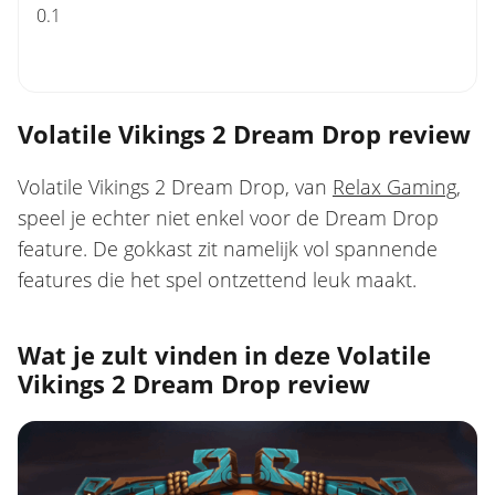
0.1
Volatile Vikings 2 Dream Drop review
Volatile Vikings 2 Dream Drop, van
Relax Gaming
,
speel je echter niet enkel voor de Dream Drop
feature. De gokkast zit namelijk vol spannende
features die het spel ontzettend leuk maakt.
Wat je zult vinden in deze Volatile
Vikings 2 Dream Drop review