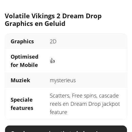
Volatile Vikings 2 Dream Drop
Graphics en Geluid
Graphics
2D
Optimised
👍
for Mobile
Muziek
mysterieus
Scatters, Free spins, cascade
Speciale
reels en Dream Drop jackpot
features
feature