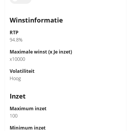
Winstinformatie
RTP
94.8%
Maximale winst (x Je inzet)
x10000
Volatiliteit
Hoog
Inzet
Maximum inzet
100
Minimum inzet