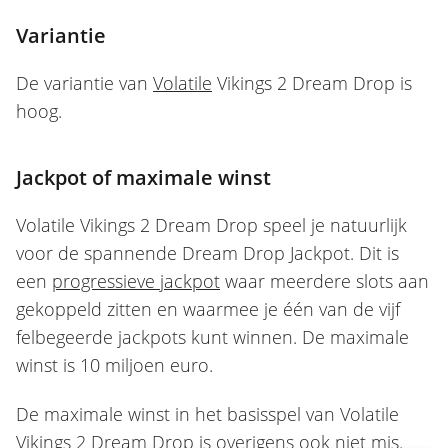
Variantie
De variantie van
Volatile
Vikings 2 Dream Drop is
hoog.
Jackpot of maximale winst
Volatile Vikings 2 Dream Drop speel je natuurlijk
voor de spannende Dream Drop Jackpot. Dit is
een
progressieve jackpot
waar meerdere slots aan
gekoppeld zitten en waarmee je één van de vijf
felbegeerde jackpots kunt winnen. De maximale
winst is 10 miljoen euro.
De maximale winst in het basisspel van Volatile
Vikings 2 Dream Drop is overigens ook niet mis.