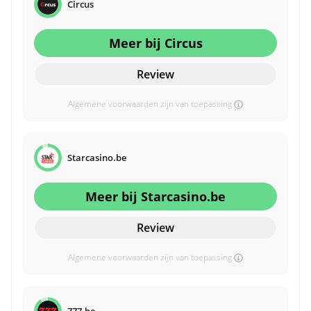
Circus
Meer bij Circus
Review
Algemene voorwaarden zijn van toepassing
Starcasino.be
Meer bij Starcasino.be
Review
Algemene voorwaarden zijn van toepassing
777.be