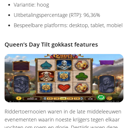
Variantie: hoog
Uitbetalingspercentage (RTP): 96,36%
Bespeelbare platforms: desktop, tablet, mobiel
Queen’s Day Tilt gokkast features
Riddertoernooien waren in de late middeleeuwen
evenementen waarin noeste krijgers tegen elkaar
vochten om roem en glorie. Destijds waren deze