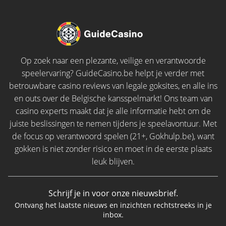
Op zoek naar een plezante, veilige en verantwoorde
speelervaring? GuideCasino.be helpt je verder met
betrouwbare casino reviews van legale goksites, en alle ins
en outs over de Belgische kansspelmarkt! Ons team van
casino experts maakt dat je alle informatie hebt om de
juiste beslissingen te nemen tijdens je speelavontuur. Met
de focus op verantwoord spelen (21+,
Gokhulp.be
), want
gokken is niet zonder risico en moet in de eerste plaats
leuk blijven.
Schrijf je in voor onze nieuwsbrief.
Ontvang het laatste nieuws en inzichten rechtstreeks in je
inbox.