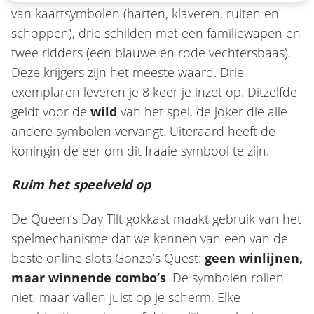
van kaartsymbolen (harten, klaveren, ruiten en
schoppen), drie schilden met een familiewapen en
twee ridders (een blauwe en rode vechtersbaas).
Deze krijgers zijn het meeste waard. Drie
exemplaren leveren je 8 keer je inzet op. Ditzelfde
geldt voor de
wild
van het spel, de joker die alle
andere symbolen vervangt. Uiteraard heeft de
koningin de eer om dit fraaie symbool te zijn.
Ruim het speelveld op
De Queen’s Day Tilt gokkast maakt gebruik van het
spelmechanisme dat we kennen van een van de
beste online slots
Gonzo’s Quest:
geen winlijnen,
maar winnende combo’s
. De symbolen rollen
niet, maar vallen juist op je scherm. Elke