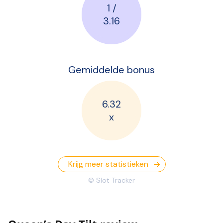
1 /
3.16
Gemiddelde bonus
6.32
x
Krijg meer statistieken
© Slot Tracker