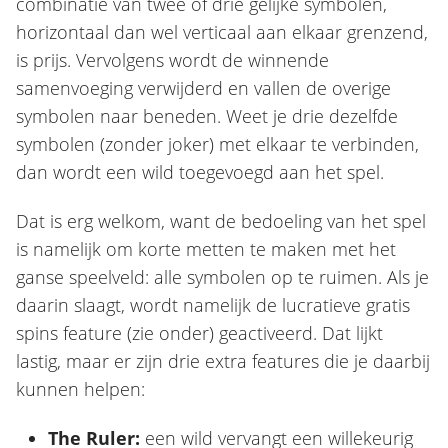
combinatie van twee of drie gelijke symbolen,
horizontaal dan wel verticaal aan elkaar grenzend,
is prijs. Vervolgens wordt de winnende
samenvoeging verwijderd en vallen de overige
symbolen naar beneden. Weet je drie dezelfde
symbolen (zonder joker) met elkaar te verbinden,
dan wordt een wild toegevoegd aan het spel.
Dat is erg welkom, want de bedoeling van het spel
is namelijk om korte metten te maken met het
ganse speelveld: alle symbolen op te ruimen. Als je
daarin slaagt, wordt namelijk de lucratieve gratis
spins feature (zie onder) geactiveerd. Dat lijkt
lastig, maar er zijn drie extra features die je daarbij
kunnen helpen:
The Ruler:
een wild vervangt een willekeurig