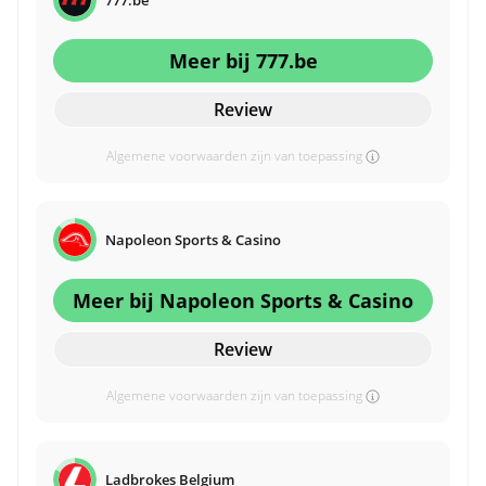
Meer bij 777.be
Review
Algemene voorwaarden zijn van toepassing
Napoleon Sports & Casino
Meer bij Napoleon Sports & Casino
Review
Algemene voorwaarden zijn van toepassing
Ladbrokes Belgium