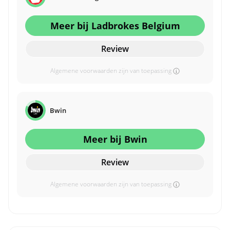
Meer bij Ladbrokes Belgium
Review
Algemene voorwaarden zijn van toepassing
Bwin
Meer bij Bwin
Review
Algemene voorwaarden zijn van toepassing