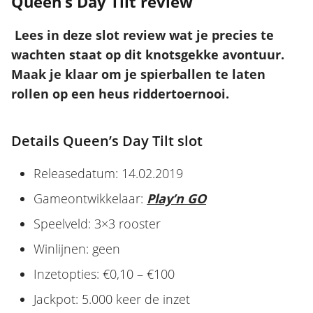
Queen’s Day Tilt review
Lees in deze slot review wat je precies te
wachten staat op dit knotsgekke avontuur.
Maak je klaar om je spierballen te laten
rollen op een heus riddertoernooi.
Details Queen’s Day Tilt slot
Releasedatum: 14.02.2019
Gameontwikkelaar:
Play’n GO
Speelveld: 3×3 rooster
Winlijnen: geen
Inzetopties: €0,10 – €100
Jackpot: 5.000 keer de inzet