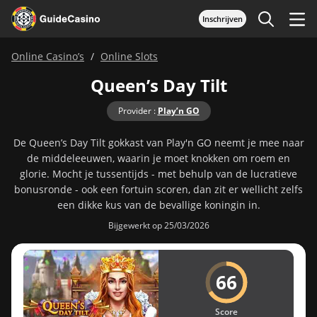
Inschrijven
Online Casino’s
Online Slots
Queen’s Day Tilt
Provider :
Play’n GO
De Queen’s Day Tilt gokkast van Play'n GO neemt je mee naar
de middeleeuwen, waarin je moet knokken om roem en
glorie. Mocht je tussentijds - met behulp van de lucratieve
bonusronde - ook een fortuin scoren, dan zit er wellicht zelfs
een dikke kus van de bevallige koningin in.
Bijgewerkt op 25/03/2026
66
Score