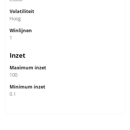
Volatiliteit
Hoog
Winlijnen
1
Inzet
Maximum inzet
100
Minimum inzet
0.1