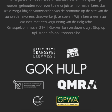
worden gehouden voor eventuele onjuiste informatie. Lees dus
altijd zorgvuldig de voorwaarden van de promotie op de site van de
aanbieder alvorens daadwerkelijk te spelen. Wij linken alleen naar
casino’s met een vergunning van de Belgische
Kansspelcommissie. 21+ | Gokken kan verslavend zijn. Stop op
tijd! Meer info op
Stopoptijd.be