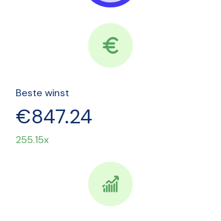
Beste winst
€847.24
255.15x