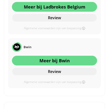
Meer bij Ladbrokes Belgium
Review
Algemene voorwaarden zijn van toepassing
Bwin
Meer bij Bwin
Review
Algemene voorwaarden zijn van toepassing