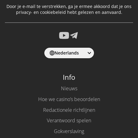
Door je e-mail te verstrekken, ga je ermee akkoord dat je ons
privacy- en cookiebeleid hebt gelezen en aanvaard.
Nederlands
Info
Nieuws
Hoe we casino’s beoordelen
Redactionele richtlijnen
Verantwoord spelen
Gokverslaving