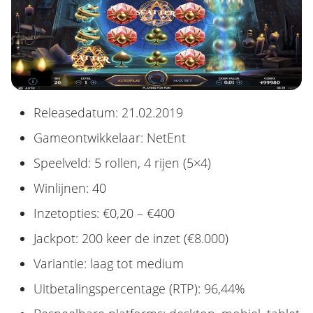
Releasedatum: 21.02.2019
Gameontwikkelaar: NetEnt
Speelveld: 5 rollen, 4 rijen (5×4)
Winlijnen: 40
Inzetopties: €0,20 – €400
Jackpot: 200 keer de inzet (€8.000)
Variantie: laag tot medium
Uitbetalingspercentage (RTP): 96,44%