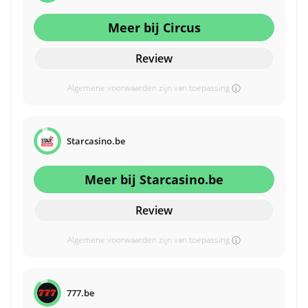
Meer bij Circus
Review
Algemene voorwaarden zijn van toepassing
Starcasino.be
Meer bij Starcasino.be
Review
Algemene voorwaarden zijn van toepassing
777.be