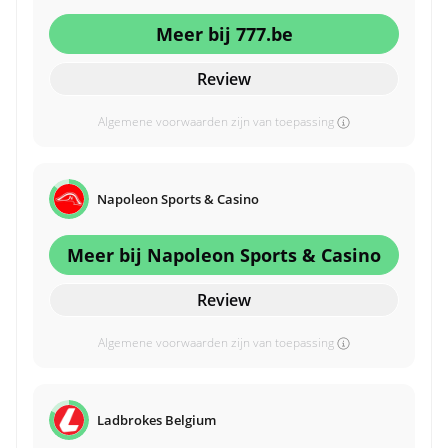
Meer bij 777.be
Review
Algemene voorwaarden zijn van toepassing
Napoleon Sports & Casino
Meer bij Napoleon Sports & Casino
Review
Algemene voorwaarden zijn van toepassing
Ladbrokes Belgium