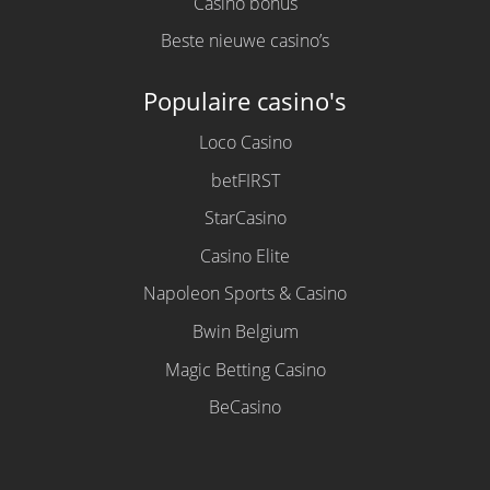
Casino bonus
Beste nieuwe casino’s
Populaire casino's
Loco Casino
betFIRST
StarCasino
Casino Elite
Napoleon Sports & Casino
Bwin Belgium
Magic Betting Casino
BeCasino