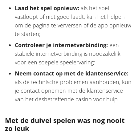
Laad het spel opnieuw:
als het spel
vastloopt of niet goed laadt, kan het helpen
om de pagina te verversen of de app opnieuw
te starten;
Controleer je internetverbinding:
een
stabiele internetverbinding is noodzakelijk
voor een soepele speelervaring;
Neem contact op met de klantenservice:
als de technische problemen aanhouden, kun
je contact opnemen met de klantenservice
van het desbetreffende casino voor hulp.
Met de duivel spelen was nog nooit
zo leuk