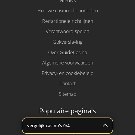
Nieuws
Hoe we casino’s beoordelen
Redactionele richtlijnen
Verantwoord spelen
Gokverslaving
Over GuideCasino
Algemene voorwaarden
Privacy- en cookiebeleid
Contact
Sitemap
Populaire pagina's
Online casino games
vergelijk casino's
0
/4
Witte lijst