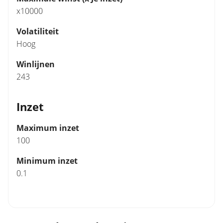
x10000
Volatiliteit
Hoog
Winlijnen
243
Inzet
Maximum inzet
100
Minimum inzet
0.1