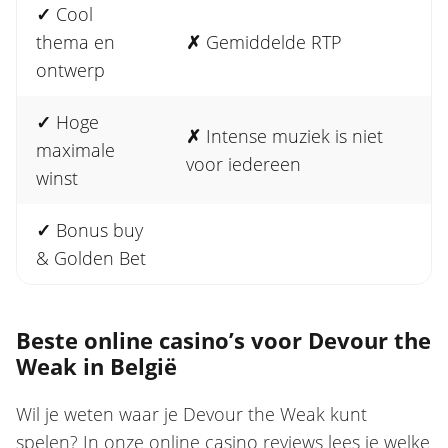
✓
Cool
thema en
✗
Gemiddelde RTP
ontwerp
✓
Hoge
✗
Intense muziek is niet
maximale
voor iedereen
winst
✓
Bonus buy
& Golden Bet
Beste online casino’s voor Devour the
Weak in België
Wil je weten waar je Devour the Weak kunt
spelen? In onze
online casino reviews
lees je welke