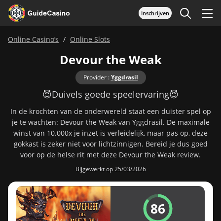
Inschrijven
Online Casino’s
Online Slots
Devour the Weak
Provider :
Yggdrasil
😈Duivels goede speelervaring😈
In de krochten van de onderwereld staat een duister spel op
je te wachten: Devour the Weak van Yggdrasil. De maximale
winst van 10.000x je inzet is verleidelijk, maar pas op, deze
gokkast is zeker niet voor lichtzinnigen. Bereid je dus goed
voor op de helse rit met deze Devour the Weak review.
Bijgewerkt op 25/03/2026
86