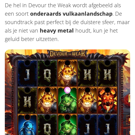
De hel in Devour the Weak wordt afgebeeld als
een soort
onderaards vulkaanlandschap
. De
soundtrack past perfect bij de duistere sfeer, maar
als je niet van
heavy metal
houdt, kun je het
geluid beter uitzetten.