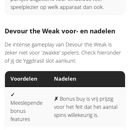
speelplezier op welk apparaat dan ook.
Devour the Weak voor- en nadelen
De intense gameplay van Devour the Weak is
zeker niet voor ‘zwakke’ spelers. Check hieronder
of jij de Yggdrasil slot aankunt:
Voordelen
Nadelen
✓
✗
Bonus buy is vrij prijzig
Meeslepende
voor het feit dat het aantal
bonus
spins willekeurig is.
features