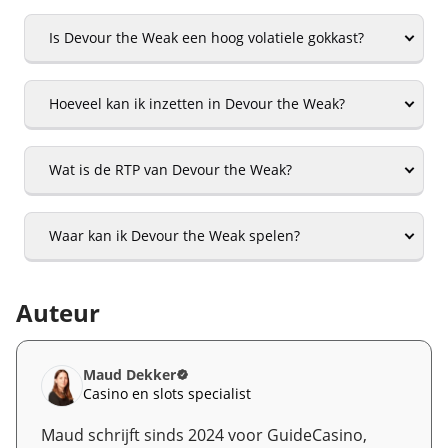
Is Devour the Weak een hoog volatiele gokkast?
Hoeveel kan ik inzetten in Devour the Weak?
Wat is de RTP van Devour the Weak?
Waar kan ik Devour the Weak spelen?
Auteur
Maud Dekker
Casino en slots specialist
Maud schrijft sinds 2024 voor GuideCasino,