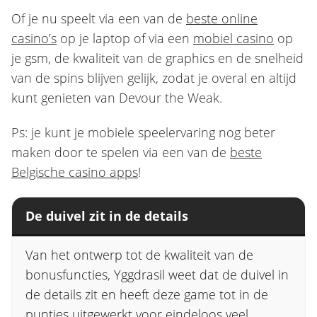
Of je nu speelt via een van de
beste online
casino’s
op je laptop of via een
mobiel casino
op
je gsm, de kwaliteit van de graphics en de snelheid
van de spins blijven gelijk, zodat je overal en altijd
kunt genieten van Devour the Weak.
Ps: je kunt je mobiele speelervaring nog beter
maken door te spelen via een van de
beste
Belgische casino apps
!
De duivel zit in de details
Van het ontwerp tot de kwaliteit van de
bonusfuncties, Yggdrasil weet dat de duivel in
de details zit en heeft deze game tot in de
puntjes uitgewerkt voor eindeloos veel