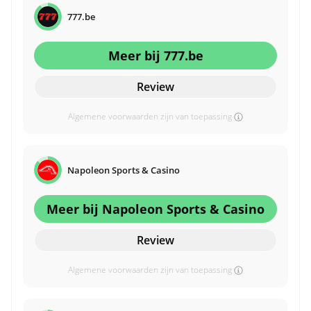
777.be
Meer bij 777.be
Review
Algemene voorwaarden zijn van toepassing
Napoleon Sports & Casino
Meer bij Napoleon Sports & Casino
Review
Algemene voorwaarden zijn van toepassing