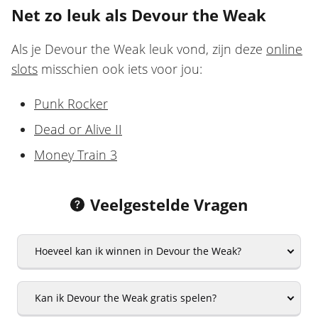
Net zo leuk als Devour the Weak
Als je Devour the Weak leuk vond, zijn deze
online
slots
misschien ook iets voor jou:
Punk Rocker
Dead or Alive II
Money Train 3
Veelgestelde Vragen
Hoeveel kan ik winnen in Devour the Weak?
Kan ik Devour the Weak gratis spelen?