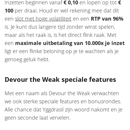
Inzetten beginnen vanaf
€ 0,10
en lopen op tot
€
100
per draai. Houd er wel rekening mee dat dit
een
slot met hoge volatiliteit
en een
RTP van 96%
is. Je kunt dus langere tijd zonder winst spelen,
maar als het raak is, is het direct flink raak. Met
een
maximale uitbetaling van 10.000x je inzet
ligt er een flinke beloning op je te wachten als je
genoeg geluk hebt.
Devour the Weak speciale features
Met een naam als Devour the Weak verwachten
we ook sterke speciale features en bonusrondes.
Alle chance dat Yggdrasil zijn woord nakomt en je
geen seconde laat vervelen.