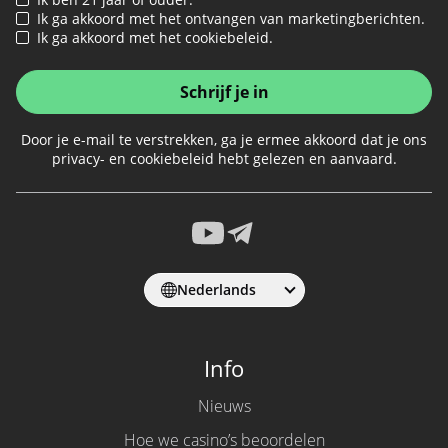
Ik ga akkoord met het ontvangen van marketingberichten.
Ik ga akkoord met het cookiebeleid.
Schrijf je in
Door je e-mail te verstrekken, ga je ermee akkoord dat je ons
privacy- en cookiebeleid hebt gelezen en aanvaard.
Nederlands
Info
Nieuws
Hoe we casino’s beoordelen