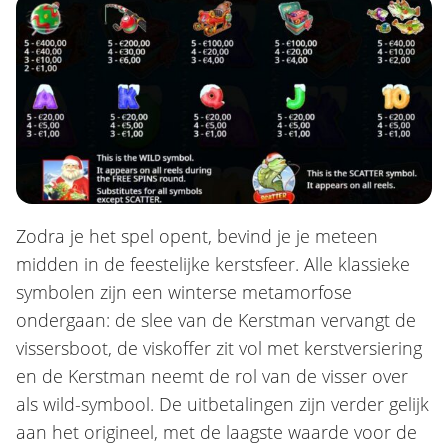
Zodra je het spel opent, bevind je je meteen
midden in de feestelijke kerstsfeer. Alle klassieke
symbolen zijn een winterse metamorfose
ondergaan: de slee van de Kerstman vervangt de
vissersboot, de viskoffer zit vol met kerstversiering
en de Kerstman neemt de rol van de visser over
als wild-symbool. De uitbetalingen zijn verder gelijk
aan het origineel, met de laagste waarde voor de