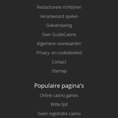
Redactionele richtlijnen
Verantwoord spelen
Gokverslaving
Over GuideCasino
Algemene voorwaarden
Privacy- en cookiebeleid
Contact
Sitemap
Populaire pagina's
Online casino games
Witte lijst
Geen registratie casino