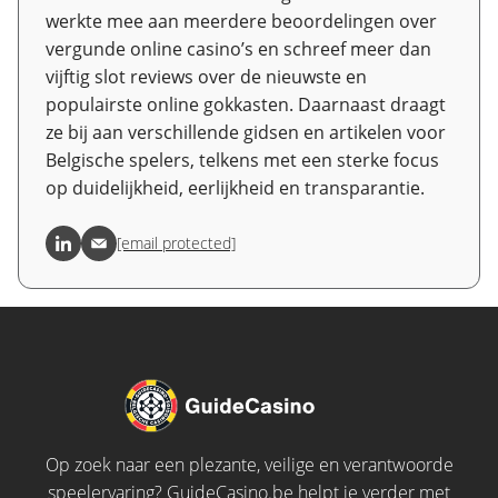
werkte mee aan meerdere beoordelingen over
vergunde online casino’s en schreef meer dan
vijftig slot reviews over de nieuwste en
populairste online gokkasten. Daarnaast draagt
ze bij aan verschillende gidsen en artikelen voor
Belgische spelers, telkens met een sterke focus
op duidelijkheid, eerlijkheid en transparantie.
[email protected]
Op zoek naar een plezante, veilige en verantwoorde
speelervaring? GuideCasino.be helpt je verder met