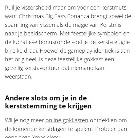
Ruil je vissershoed maar om voor een kerstmuts,
want Christmas Big Bass Bonanza brengt zowel de
spanning van vissen als de magie van Kerstmis
naar je beeldscherm. Met feestelijke symbolen en
de lucratieve bonusronde voel je de kerstvreugde
bij elke draai. Hoewel de gameplay identiek is aan
het origineel, is deze feestelijke gokkast een
gezellig kerstavontuur dat niemand kan
weerstaan.
Andere slots om je in de
kerststemming te krijgen
Wil je nog meer
online gokkasten
ontdekken om
de komende kerstdagen te spelen? Probeer dan
eens deze Xmas slots: