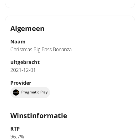
Algemeen
Naam
Christmas Big Bass Bonanza
uitgebracht
2021-12-01
Provider
Pragmatic Play
Winstinformatie
RTP
96.7%