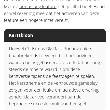
Met de
bonus buy feature
heb je altijd beet! Houd
er wel rekening mee dat het activeren van deze
feature een hogere inzet vereist.
Kerstkloon
Hoewel Christmas Big Bass Bonanza niets
baanbrekends toevoegt, blijft het origineel
waarop het is gebaseerd zo sterk dat het nog
steeds de moeite waard is om deze
kerstversie tijdens de feestdagen te spelen.
Het kerstthema en de vertrouwde gameplay
zorgen voor een leuke en lucratieve ervaring,
zonder dat er veel verandert aan de
beproefde succesformule van het spel.