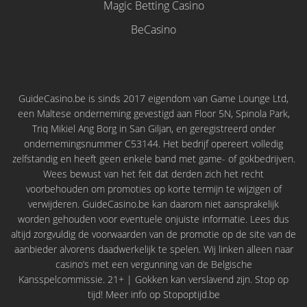
Magic Betting Casino
BeCasino
GuideCasino.be is sinds 2017 eigendom van Game Lounge Ltd,
een Maltese onderneming gevestigd aan Floor 5N, Spinola Park,
Triq Mikiel Ang Borg in San Giljan, en geregistreerd onder
ondernemingsnummer C53144. Het bedrijf opereert volledig
zelfstandig en heeft geen enkele band met game- of gokbedrijven.
Wees bewust van het feit dat derden zich het recht
voorbehouden om promoties op korte termijn te wijzigen of
verwijderen. GuideCasino.be kan daarom niet aansprakelijk
worden gehouden voor eventuele onjuiste informatie. Lees dus
altijd zorgvuldig de voorwaarden van de promotie op de site van de
aanbieder alvorens daadwerkelijk te spelen. Wij linken alleen naar
casino’s met een vergunning van de Belgische
Kansspelcommissie. 21+ | Gokken kan verslavend zijn. Stop op
tijd! Meer info op
Stopoptijd.be