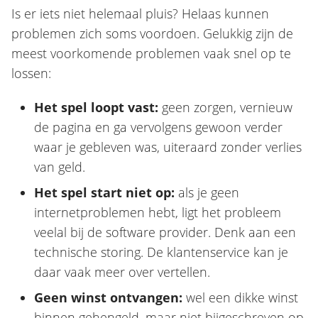
Is er iets niet helemaal pluis? Helaas kunnen
problemen zich soms voordoen. Gelukkig zijn de
meest voorkomende problemen vaak snel op te
lossen:
Het spel loopt vast:
geen zorgen, vernieuw
de pagina en ga vervolgens gewoon verder
waar je gebleven was, uiteraard zonder verlies
van geld.
Het spel start niet op:
als je geen
internetproblemen hebt, ligt het probleem
veelal bij de software provider. Denk aan een
technische storing. De klantenservice kan je
daar vaak meer over vertellen.
Geen winst ontvangen:
wel een dikke winst
binnen gehengeld, maar niet bijgeschreven op