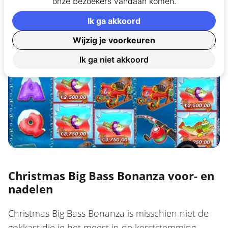
onze bezoekers vandaan komen.
Ik ga akkoord
Wijzig je voorkeuren
Ik ga niet akkoord
Christmas Big Bass Bonanza voor- en
nadelen
Christmas Big Bass Bonanza is misschien niet de
gokkast die je het meest in de kerststemming