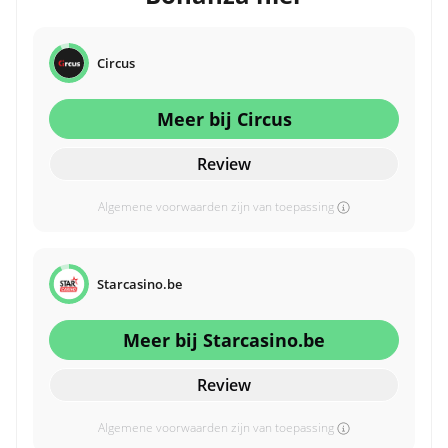
Circus
Meer bij Circus
Review
Algemene voorwaarden zijn van toepassing
Starcasino.be
Meer bij Starcasino.be
Review
Algemene voorwaarden zijn van toepassing