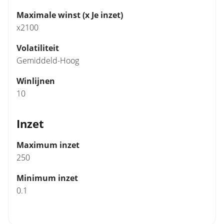
Maximale winst (x Je inzet)
x2100
Volatiliteit
Gemiddeld-Hoog
Winlijnen
10
Inzet
Maximum inzet
250
Minimum inzet
0.1