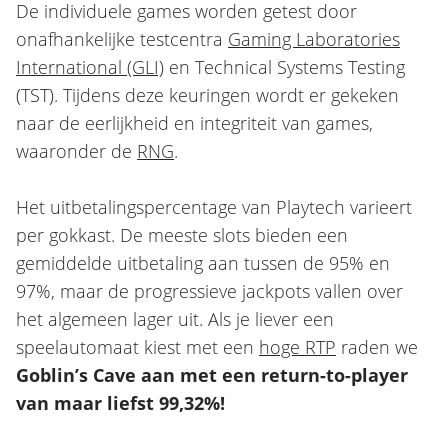
De individuele games worden getest door
onafhankelijke testcentra
Gaming Laboratories
International (GLI)
en Technical Systems Testing
(TST). Tijdens deze keuringen wordt er gekeken
naar de eerlijkheid en integriteit van games,
waaronder de
RNG
.
Het uitbetalingspercentage van Playtech varieert
per gokkast. De meeste slots bieden een
gemiddelde uitbetaling aan tussen de 95% en
97%, maar de progressieve jackpots vallen over
het algemeen lager uit. Als je liever een
speelautomaat kiest met een
hoge RTP
raden we
Goblin’s Cave aan met een return-to-player
van maar liefst 99,32%!