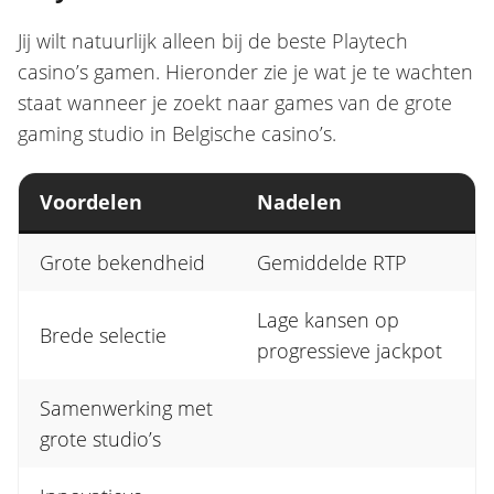
Jij wilt natuurlijk alleen bij de beste Playtech
casino’s gamen. Hieronder zie je wat je te wachten
staat wanneer je zoekt naar games van de grote
gaming studio in Belgische casino’s.
Voordelen
Nadelen
Grote bekendheid
Gemiddelde RTP
Lage kansen op
Brede selectie
progressieve jackpot
Samenwerking met
grote studio’s