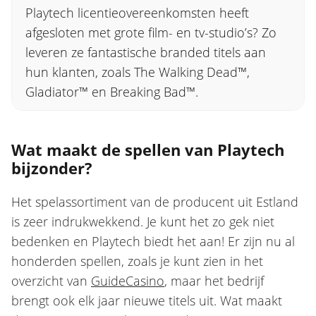
Playtech licentieovereenkomsten heeft
afgesloten met grote film- en tv-studio’s? Zo
leveren ze fantastische branded titels aan
hun klanten, zoals The Walking Dead™,
Gladiator™ en Breaking Bad™.
Wat maakt de spellen van Playtech
bijzonder?
Het spelassortiment van de producent uit Estland
is zeer indrukwekkend. Je kunt het zo gek niet
bedenken en Playtech biedt het aan! Er zijn nu al
honderden spellen, zoals je kunt zien in het
overzicht van
GuideCasino
, maar het bedrijf
brengt ook elk jaar nieuwe titels uit. Wat maakt