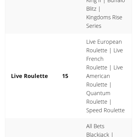
King II | Buffalo
Blitz |
Kingdoms Rise
Series
Live European
Roulette | Live
French
Roulette | Live
Live Roulette
15
American
Roulette |
Quantum
Roulette |
Speed Roulette
All Bets
Blackjack |