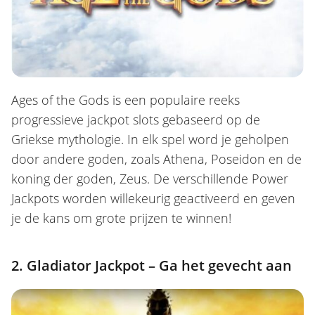
Ages of the Gods is een populaire reeks
progressieve jackpot slots gebaseerd op de
Griekse mythologie. In elk spel word je geholpen
door andere goden, zoals Athena, Poseidon en de
koning der goden, Zeus. De verschillende Power
Jackpots worden willekeurig geactiveerd en geven
je de kans om grote prijzen te winnen!
2. Gladiator Jackpot – Ga het gevecht aan