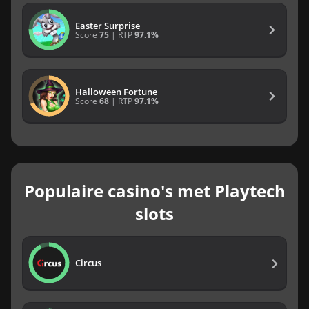
Easter Surprise
Score
75
| RTP
97.1%
Halloween Fortune
Score
68
| RTP
97.1%
Populaire casino's met Playtech
slots
Circus