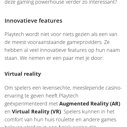
deze gaming powerhouse verder zo interessant?
Innovatieve features
Playtech wordt niet voor niets gezien als een van
de meest vooraanstaande gameproviders. Ze
hebben al veel innovatieve features op hun naam
staan. We nemen er een paar met je door:
Virtual reality
Om spelers een levensechte, meeslepende casino-
ervaring te geven heeft Playtech
geëxperimenteerd met
Augmented Reality (AR)
en
Virtual Reality (VR)
. Spelers kunnen in het
comfort van hun huis roulette en andere games