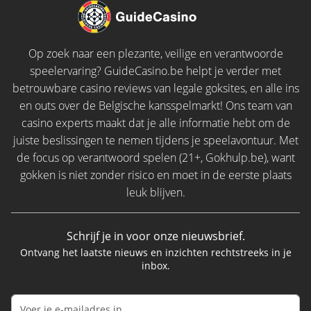
Op zoek naar een plezante, veilige en verantwoorde
speelervaring? GuideCasino.be helpt je verder met
betrouwbare casino reviews van legale goksites, en alle ins
en outs over de Belgische kansspelmarkt! Ons team van
casino experts maakt dat je alle informatie hebt om de
juiste beslissingen te nemen tijdens je speelavontuur. Met
de focus op verantwoord spelen (21+,
Gokhulp.be
), want
gokken is niet zonder risico en moet in de eerste plaats
leuk blijven.
Schrijf je in voor onze nieuwsbrief.
Ontvang het laatste nieuws en inzichten rechtstreeks in je
inbox.