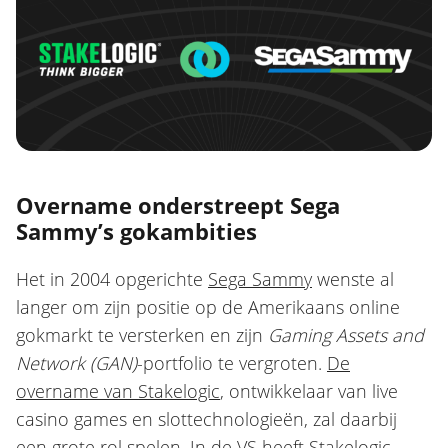
Overname onderstreept Sega
Sammy’s gokambities
Het in 2004 opgerichte
Sega Sammy
wenste al
langer om zijn positie op de Amerikaans online
gokmarkt te versterken en zijn
Gaming Assets and
Network (GAN)
-portfolio te vergroten.
De
overname van Stakelogic
, ontwikkelaar van live
casino games en slottechnologieën, zal daarbij
een grote rol spelen. In de VS heeft Stakelogic