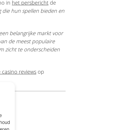
no in
het persbericht
de
 die hun spellen bieden en
s een belangrijke markt voor
van de meest populaire
m zicht te onderscheiden
e casino reviews
op
e
nhoud
seren