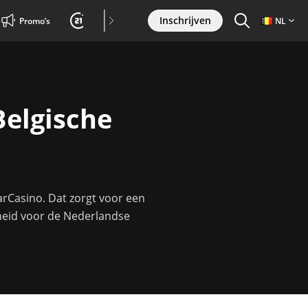
Inschrijven
Promo’s
Veilig gokken
NL
Belgische
arCasino. Dat zorgt voor een
heid voor de Nederlandse