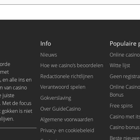
Info
Populaire 
Nieuws
Online casin
oorde
Hoe we casino’s beoordelen
Witte lijst
 met
Redactionele richtlijnen
Geen registra
 en alle ins en
Verantwoord spelen
Online Casino
m van casino
Bonus
 juiste
Gokverslaving
. Met de focus
Free spins
Over GuideCasino
t gokken is niet
Casino met i
lijven.
Algemene voorwaarden
Casino bonus
Privacy- en cookiebeleid
Beste nieuwe 