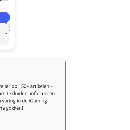
ller op 150+ artikelen -
n om te duiden, informeren
ervaring in de iGaming
ine gokken!