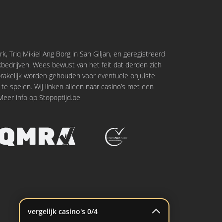
Triq Mikiel Ang Borg in San Giljan, en geregistreerd
edrijven. Wees bewust van het feit dat derden zich
prakelijk worden gehouden voor eventuele onjuiste
te spelen. Wij linken alleen naar casino’s met een
 Meer info op
Stopoptijd.be
vergelijk casino's
0
/4