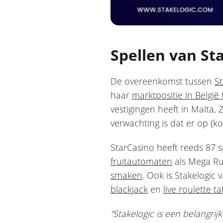
Spellen van St
De overeenkomst tussen
St
haar
marktpositie in België
vestigingen heeft in Malta,
verwachting is dat er op (k
StarCasino heeft reeds 87 
fruitautomaten
als Mega R
smaken
. Ook is Stakelogic
blackjack
en
live roulette ta
“Stakelogic is een belangrij