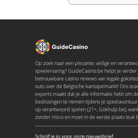
Op zoek naar een plezante, veilige en verantw
speelervaring? GuideCasino.be helpt je verder
betrouwbare casino reviews van legale goksites,
outs over de Belgische kansspelmarkt! Ons tea
experts maakt dat je alle informatie hebt om de
beslissingen te nemen tijdens je speelavontuur
op verantwoord spelen (21+,
Gokhulp.be
), wan
zonder risico en moet in de eerste plaats leuk b
Schrijf je in voor onze nieuwsbrief.