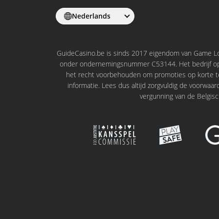
Nederlands
GuideCasino.be is sinds 2017 eigendom van Game Loun
onder ondernemingsnummer C53144. Het bedrijf oper
het recht voorbehouden om promoties op korte ter
informatie. Lees dus altijd zorgvuldig de voorwaa
vergunning van de Belgisc