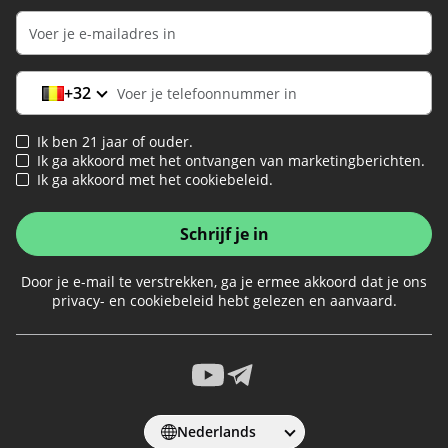
+32
Ik ben 21 jaar of ouder.
Ik ga akkoord met het ontvangen van marketingberichten.
Ik ga akkoord met het cookiebeleid.
Schrijf je in
Door je e-mail te verstrekken, ga je ermee akkoord dat je ons
privacy- en cookiebeleid hebt gelezen en aanvaard.
Nederlands