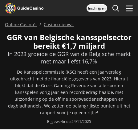
Inschrijven
Online Casino’s
Casino nieuws
GGR van Belgische kansspelsector
bereikt €1,7 miljard
In 2023 groeide de GGR van de Belgische markt
met maar liefst 16,7%
De Kansspelcommissie (KSC) heeft een jaarverslag
uitgebracht met de financiële gegevens van 2023. Hieruit
blijkt dat de Gross Gaming Revenue van alle soorten
kansspelen vorig jaar een recordbedrag haalde, met
uitzondering op de offline sportweddenschappen en
dagbladhandels. We zetten de belangrijkste punten uit het
rapport voor je op een rijtje!
Bijgewerkt op 24/11/2025