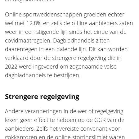
Online sportweddenschappen groeiden echter
wel met 12,8% en zelfs de offline aanbieders zaten
weer in een stijgende lijn sinds het einde van de
covidmaatregelen. Dagbladhandels zitten
daarentegen in een dalende lijn. Dit kan worden
verklaard door de strengere regelgeving die in
2022 werd ingevoerd om zogenaamde valse
dagbladhandels te bestrijden.
Strengere regelgeving
Andere veranderingen in de wet of regelgeving
leken geen effect te hebben op de GGR van de
aanbieders. Zelfs het
vereiste convenant voor
gokkantoren
en de online stortingslimiet waren