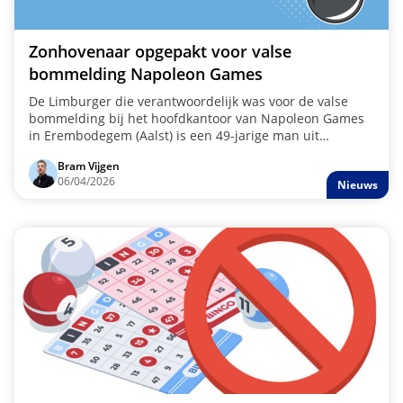
Zonhovenaar opgepakt voor valse
bommelding Napoleon Games
De Limburger die verantwoordelijk was voor de valse
bommelding bij het hoofdkantoor van Napoleon Games
in Erembodegem (Aalst) is een 49-jarige man uit
Zonhoven. Het verlies van veel geld aan het gokbedrijf
Bram Vijgen
zou de aanleiding zijn geweest van het telefoontje dat
06/04/2026
Nieuws
voor veel reuring zorgde op de burelen van Napoleon
Sports & Casino HQ.