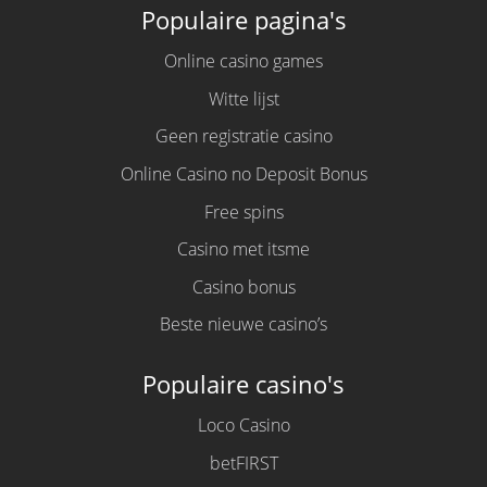
Populaire pagina's
Online casino games
Witte lijst
Geen registratie casino
Online Casino no Deposit Bonus
Free spins
Casino met itsme
Casino bonus
Beste nieuwe casino’s
Populaire casino's
Loco Casino
betFIRST