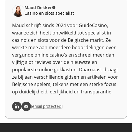
Maud Dekker
Casino en slots specialist
Maud schrijft sinds 2024 voor GuideCasino,
waar ze zich heeft ontwikkeld tot specialist in
casino’s en slots voor de Belgische markt. Ze
werkte mee aan meerdere beoordelingen over
vergunde online casino’s en schreef meer dan
vijftig slot reviews over de nieuwste en
populairste online gokkasten. Daarnaast draagt
ze bij aan verschillende gidsen en artikelen voor
Belgische spelers, telkens met een sterke focus
op duidelijkheid, eerlijkheid en transparantie.
[email protected]