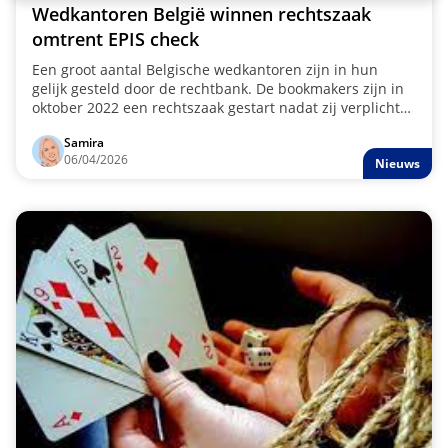
Wedkantoren België winnen rechtszaak
omtrent EPIS check
Een groot aantal Belgische wedkantoren zijn in hun
gelijk gesteld door de rechtbank. De bookmakers zijn in
oktober 2022 een rechtszaak gestart nadat zij verplicht
gesteld werden om bij …
Samira
06/04/2026
Nieuws