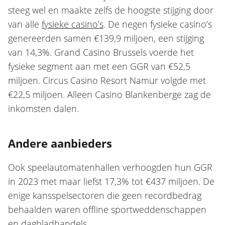
steeg wel en maakte zelfs de hoogste stijging door
van alle
fysieke casino’s
. De negen fysieke casino’s
genereerden samen €139,9 miljoen, een stijging
van 14,3%. Grand Casino Brussels voerde het
fysieke segment aan met een GGR van €52,5
miljoen. Circus Casino Resort Namur volgde met
€22,5 miljoen. Alleen Casino Blankenberge zag de
inkomsten dalen.
Andere aanbieders
Ook speelautomatenhallen verhoogden hun GGR
in 2023 met maar liefst 17,3% tot €437 miljoen. De
enige kansspelsectoren die geen recordbedrag
behaalden waren offline sportweddenschappen
en dagbladhandels.