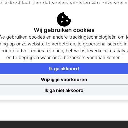
 jackpot laat zien dat spelers genieten van deze spell
n. Het is dan ook geen verrassing dat Relax Gaming bli
Wij gebruiken cookies
We gebruiken cookies en andere trackingtechnologieën om j
ws
ring op onze website te verbeteren, je gepersonaliseerde i
erichte advertenties te tonen, het websiteverkeer te analy
e keer compliant QMRA
en te begrijpen waar onze bezoekers vandaan komen.
 nieuwe casino app
Ik ga akkoord
vert België: hoe betrouwbaar is het?
Wijzig je voorkeuren
g vanaf 1 mei 2025
Ik ga niet akkoord
isleiden spelers