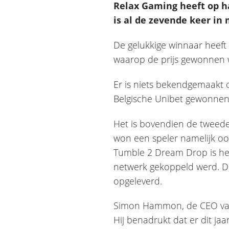
Relax Gaming heeft op h
is al de zevende keer in 
De gelukkige winnaar heeft 
waarop de prijs gewonnen 
Er is niets bekendgemaakt o
Belgische Unibet gewonnen
Het is bovendien de tweede 
won een speler namelijk ook 
Tumble 2 Dream Drop is he
netwerk gekoppeld werd. Dit
opgeleverd.
Simon Hammon, de CEO van 
Hij benadrukt dat er dit ja