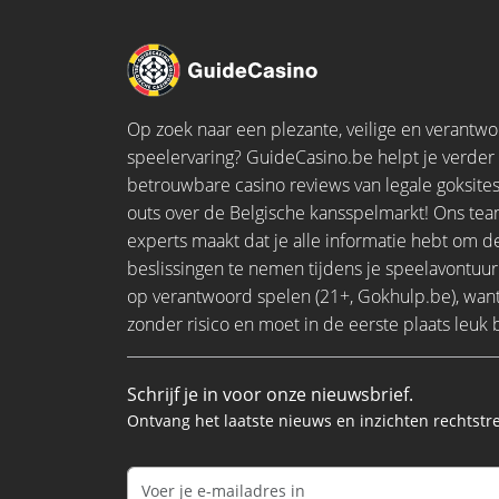
Op zoek naar een plezante, veilige en verantw
speelervaring? GuideCasino.be helpt je verder
betrouwbare casino reviews van legale goksites,
outs over de Belgische kansspelmarkt! Ons tea
experts maakt dat je alle informatie hebt om de
beslissingen te nemen tijdens je speelavontuur
op verantwoord spelen (21+,
Gokhulp.be
), wan
zonder risico en moet in de eerste plaats leuk b
Schrijf je in voor onze nieuwsbrief.
Ontvang het laatste nieuws en inzichten rechtstre