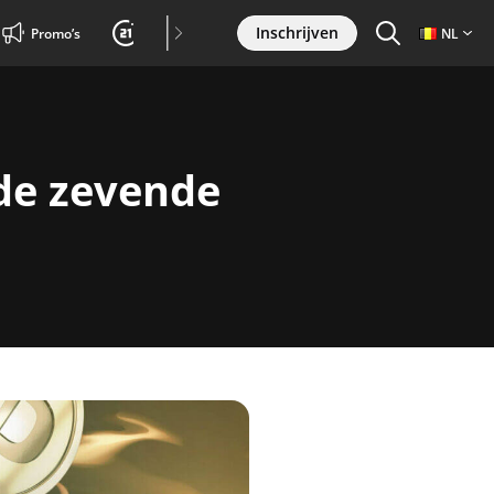
Inschrijven
Promo’s
Veilig gokken
NL
de zevende