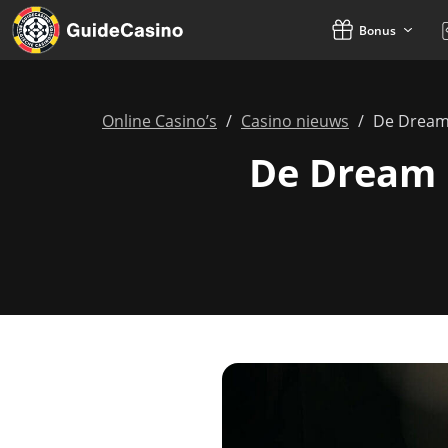
Bonus
Online Casino’s
Casino nieuws
De Dream 
De Dream 