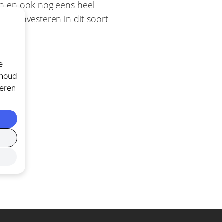
en en ook nog eens heel
jft investeren in dit soort
e
nhoud
seren