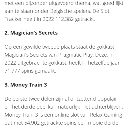
met een bijzonder uitgevoerd thema, wat goed lijkt
aan te slaan onder Belgische spelers. De Slot
Tracker heeft in 2022 112.382 getrackt.
2. Magician’s Secrets
Op een gewilde tweede plaats staat de gokkast
Magician’s Secrets van Pragmatic Play. Deze, in
2022 uitgebrachte gokkast, heeft in hetzelfde jaar
71.777 spins gemaakt.
3. Money Train
3
De eerste twee delen zijn al ontzettend populair
en het derde deel kan natuurlijk niet achterblijven.
Money Train 3
is een online slot van
Relax Gaming
dat met 54.902 getrackte spins een mooie derde