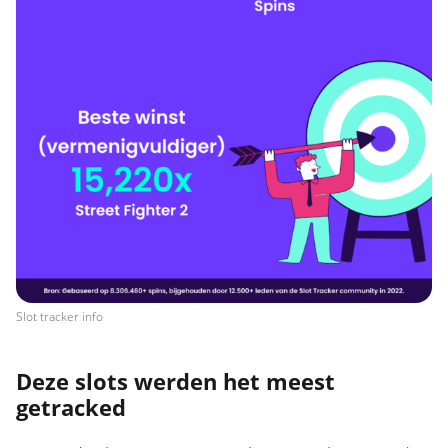
Slot tracker info
Deze slots werden het meest
getracked