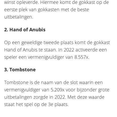
winst opleverde. Hiermee komt de gokkast op de
eerste plek van gokkasten met de beste
uitbetalingen.
2. Hand of Anubis
Op een geweldige tweede plaats komt de gokkast
Hand of Anubis te staan. In 2022 activeerde een
speler een vermenigvuldiger van 8.557x.
3. Tombstone
Tombstone is de naam van de slot waarin een
vermenigvuldiger van 5.209x voor bijzonder grote
uitbetalingen zorgde in 2022. Met deze waarde
staat het spel op de 3e plaats.