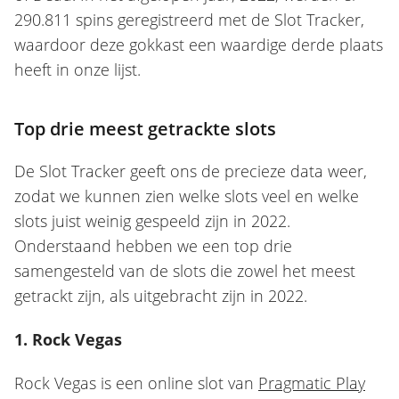
290.811 spins geregistreerd met de Slot Tracker,
waardoor deze gokkast een waardige derde plaats
heeft in onze lijst.
Top drie meest getrackte slots
De Slot Tracker geeft ons de precieze data weer,
zodat we kunnen zien welke slots veel en welke
slots juist weinig gespeeld zijn in 2022.
Onderstaand hebben we een top drie
samengesteld van de slots die zowel het meest
getrackt zijn, als uitgebracht zijn in 2022.
1. Rock Vegas
Rock Vegas is een online slot van
Pragmatic Play