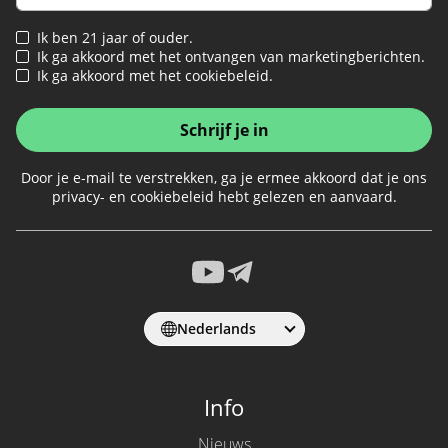
Ik ben 21 jaar of ouder.
Ik ga akkoord met het ontvangen van marketingberichten.
Ik ga akkoord met het cookiebeleid.
Schrijf je in
Door je e-mail te verstrekken, ga je ermee akkoord dat je ons
privacy- en cookiebeleid hebt gelezen en aanvaard.
Nederlands
Info
Nieuws