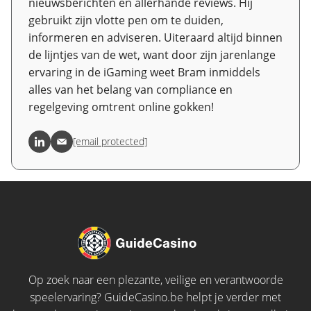
nieuwsberichten en allerhande reviews. Hij
gebruikt zijn vlotte pen om te duiden,
informeren en adviseren. Uiteraard altijd binnen
de lijntjes van de wet, want door zijn jarenlange
ervaring in de iGaming weet Bram inmiddels
alles van het belang van compliance en
regelgeving omtrent online gokken!
[email protected]
Op zoek naar een plezante, veilige en verantwoorde
speelervaring? GuideCasino.be helpt je verder met