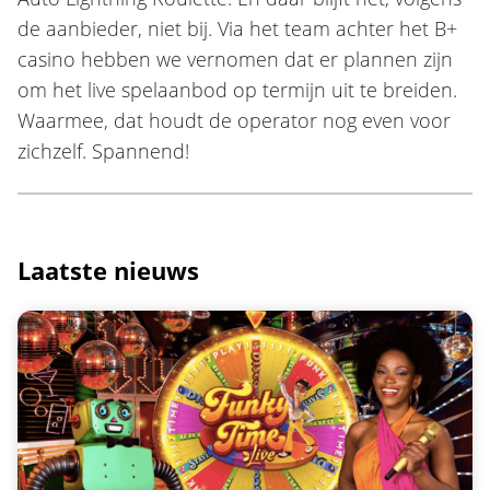
de aanbieder, niet bij. Via het team achter het B+
casino hebben we vernomen dat er plannen zijn
om het live spelaanbod op termijn uit te breiden.
Waarmee, dat houdt de operator nog even voor
zichzelf. Spannend!
Laatste nieuws