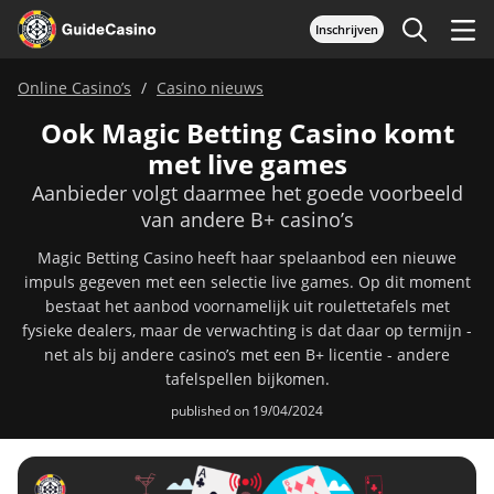
Inschrijven
Online Casino’s
Casino nieuws
Ook Magic Betting Casino komt
met live games
Aanbieder volgt daarmee het goede voorbeeld
van andere B+ casino’s
Magic Betting Casino heeft haar spelaanbod een nieuwe
impuls gegeven met een selectie live games. Op dit moment
bestaat het aanbod voornamelijk uit roulettetafels met
fysieke dealers, maar de verwachting is dat daar op termijn -
net als bij andere casino’s met een B+ licentie - andere
tafelspellen bijkomen.
published on 19/04/2024