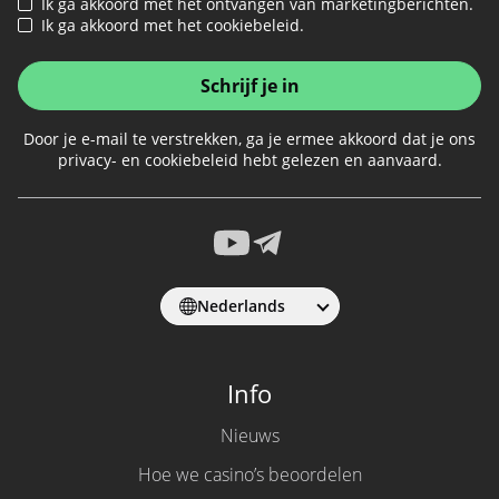
Ik ga akkoord met het ontvangen van marketingberichten.
Ik ga akkoord met het cookiebeleid.
Schrijf je in
Door je e-mail te verstrekken, ga je ermee akkoord dat je ons
privacy- en cookiebeleid hebt gelezen en aanvaard.
Nederlands
Info
Nieuws
Hoe we casino’s beoordelen