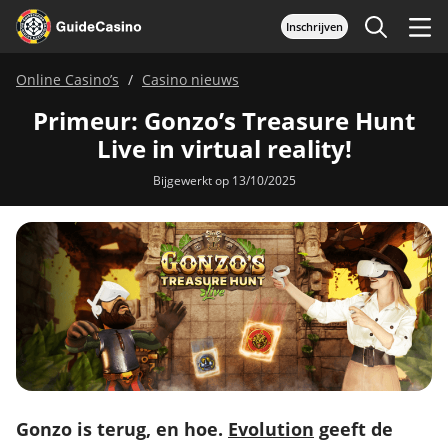
Inschrijven
Online Casino’s
Casino nieuws
Primeur: Gonzo’s Treasure Hunt
Live in virtual reality!
Bijgewerkt op 13/10/2025
Gonzo is terug, en hoe.
Evolution
geeft de