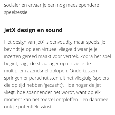
socialer en ervaar je een nog meeslependere
speelsessie.
JetX design en sound
Het design van JetX is eenvoudig, maar speels. Je
bevindt je op een virtueel vliegveld waar je je
inzetten gereed maakt voor vertrek. Zodra het spel
begint, stijgt de straaljager op en zie je de
multiplier razendsnel oplopen. Ondertussen
springen er parachutisten uit het vliegtuig (spelers
die op tijd hebben ‘gecasht)’. Hoe hoger de jet
vliegt, hoe spannender het wordt, want op elk
moment kan het toestel ontploffen… en daarmee
ook je potentiële winst.