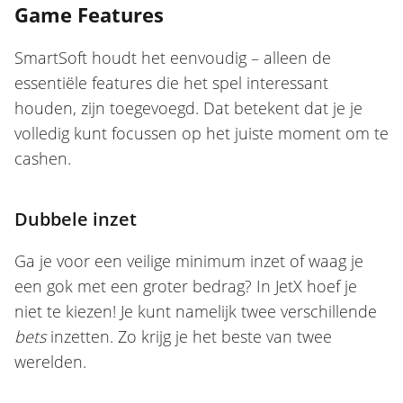
Game Features
SmartSoft houdt het eenvoudig – alleen de
essentiële features die het spel interessant
houden, zijn toegevoegd. Dat betekent dat je je
volledig kunt focussen op het juiste moment om te
cashen.
Dubbele inzet
Ga je voor een veilige minimum inzet of waag je
een gok met een groter bedrag? In JetX hoef je
niet te kiezen! Je kunt namelijk twee verschillende
bets
inzetten. Zo krijg je het beste van twee
werelden.