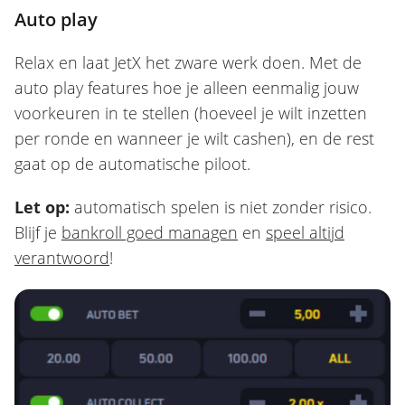
Auto play
Relax en laat JetX het zware werk doen. Met de
auto play features hoe je alleen eenmalig jouw
voorkeuren in te stellen (hoeveel je wilt inzetten
per ronde en wanneer je wilt cashen), en de rest
gaat op de automatische piloot.
Let op:
automatisch spelen is niet zonder risico.
Blijf je
bankroll goed managen
en
speel altijd
verantwoord
!