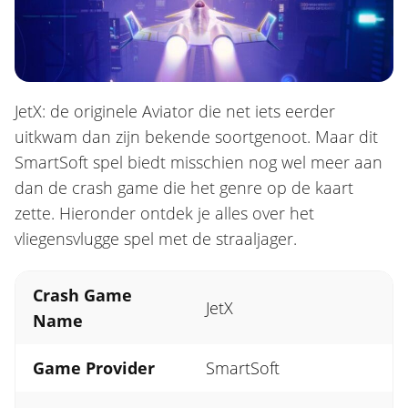
JetX: de originele Aviator die net iets eerder
uitkwam dan zijn bekende soortgenoot. Maar dit
SmartSoft spel biedt misschien nog wel meer aan
dan de crash game die het genre op de kaart
zette. Hieronder ontdek je alles over het
vliegensvlugge spel met de straaljager.
Crash Game
JetX
Name
Game Provider
SmartSoft