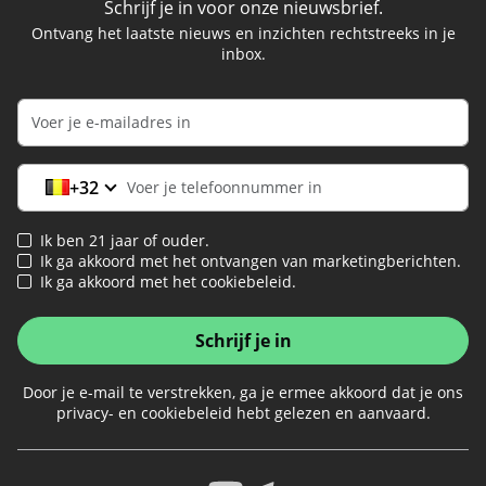
Schrijf je in voor onze nieuwsbrief.
Ontvang het laatste nieuws en inzichten rechtstreeks in je
inbox.
+32
Ik ben 21 jaar of ouder.
Ik ga akkoord met het ontvangen van marketingberichten.
Ik ga akkoord met het cookiebeleid.
Schrijf je in
Door je e-mail te verstrekken, ga je ermee akkoord dat je ons
privacy- en cookiebeleid hebt gelezen en aanvaard.