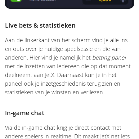
Live bets & statistieken
Aan de linkerkant van het scherm vind je alle ins
en outs over je huidige speelsessie en die van
anderen. Hier vind je namelijk het
betting panel
met de inzetten van iedereen die op dat moment
deelneemt aan JetX. Daarnaast kun je in het
paneel ook je inzetgeschiedenis terug zien en
statistieken van je winsten en verliezen.
In-game chat
Via de in-game chat krijg je direct contact met
andere spelers in realtime. Dit maakt JetX net iets