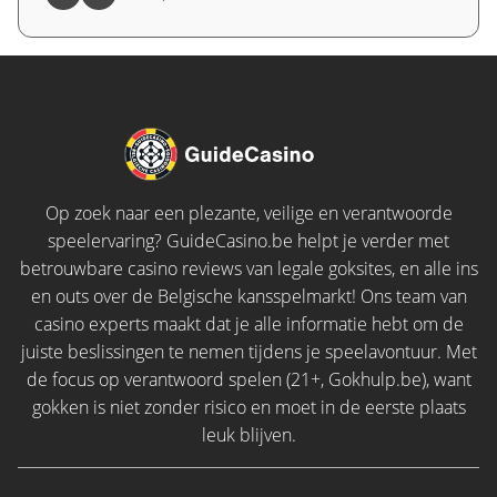
Op zoek naar een plezante, veilige en verantwoorde
speelervaring? GuideCasino.be helpt je verder met
betrouwbare casino reviews van legale goksites, en alle ins
en outs over de Belgische kansspelmarkt! Ons team van
casino experts maakt dat je alle informatie hebt om de
juiste beslissingen te nemen tijdens je speelavontuur. Met
de focus op verantwoord spelen (21+,
Gokhulp.be
), want
gokken is niet zonder risico en moet in de eerste plaats
leuk blijven.