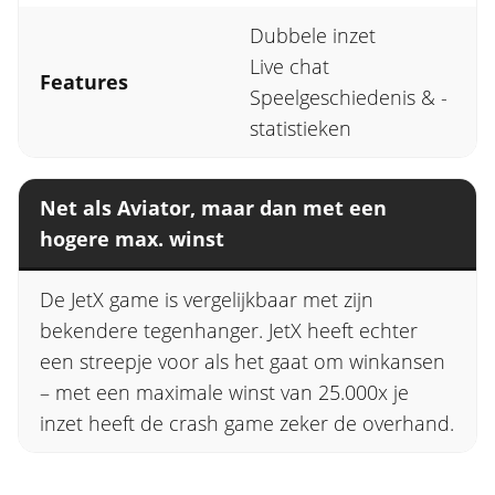
Dubbele inzet
Live chat
Features
Speelgeschiedenis & -
statistieken
Net als Aviator, maar dan met een
hogere max. winst
De JetX game is vergelijkbaar met zijn
bekendere tegenhanger. JetX heeft echter
een streepje voor als het gaat om winkansen
– met een maximale winst van 25.000x je
inzet heeft de crash game zeker de overhand.