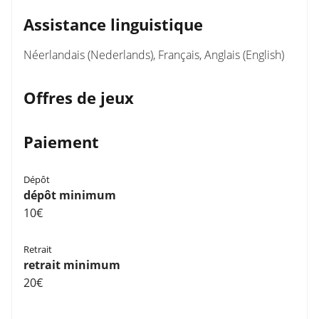
Assistance linguistique
Néerlandais (Nederlands), Français, Anglais (English)
Offres de jeux
Paiement
Dépôt
dépôt minimum
10€
Retrait
retrait minimum
20€