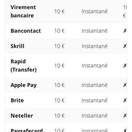
Virement
10 
10 €
Instantané
bancaire
€
Bancontact
10 €
Instantané
✗
Skrill
10 €
Instantané
✗
Rapid
10 €
Instantané
✗
(Transfer)
Apple Pay
10 €
Instantané
✗
Brite
10 €
Instantané
✗
Neteller
10 €
Instantané
✗
Paysafecard
10 €
Instantané
✗