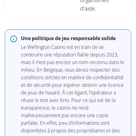
d’aide.
Une politique de jeu responsable solide
Le Wellington Casino est en train de se
construire une réputation fiable depuis 2023,
mais il n’est pas encore un nom reconnu dans le
milieu. En Belgique, vous devez respecter des
conditions strictes en matière de confidentialité
et de sécurité pour espérer obtenir une licence
de jeux de hasard. À cet égard, l’opérateur a
réussi le test avec brio. Pour ce qui est de la
transparence, le casino ne rend
malheureusement pas encore une copie
parfaite. En effet, peu d’informations sont
disponibles à propos des propriétaires et des