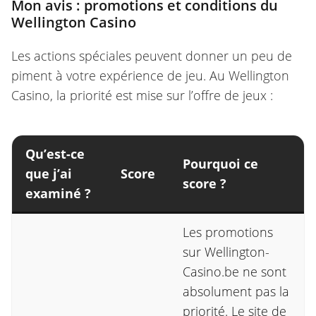
Mon avis : promotions et conditions du
Wellington Casino
Les actions spéciales peuvent donner un peu de
piment à votre expérience de jeu. Au Wellington
Casino, la priorité est mise sur l’offre de jeux :
Qu’est-ce
Pourquoi ce
que j’ai
Score
score ?
examiné ?
Les promotions
sur Wellington-
Casino.be ne sont
absolument pas la
priorité. Le site de