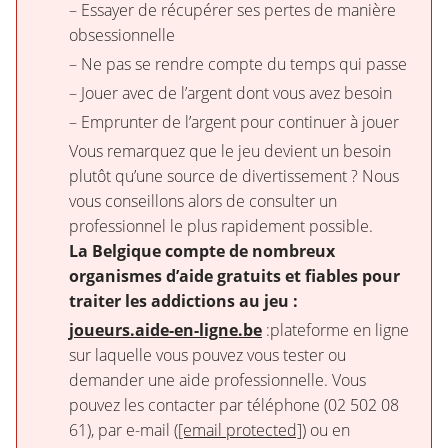
– Essayer de récupérer ses pertes de manière
obsessionnelle
– Ne pas se rendre compte du temps qui passe
– Jouer avec de l’argent dont vous avez besoin
– Emprunter de l’argent pour continuer à jouer
Vous remarquez que le jeu devient un besoin
plutôt qu’une source de divertissement ? Nous
vous conseillons alors de consulter un
professionnel le plus rapidement possible.
La Belgique compte de nombreux
organismes d’aide gratuits et fiables pour
traiter les addictions au jeu :
joueurs.aide-en-ligne.be
:plateforme en ligne
sur laquelle vous pouvez vous tester ou
demander une aide professionnelle. Vous
pouvez les contacter par téléphone (02 502 08
61), par e-mail (
[email protected]
) ou en