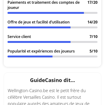
Paiements et traitement des comptes de
17/20
joueur
Offre de jeux et facilité d’utilisation
14/20
Service client
7/10
Popularité et expériences des joueurs
5/10
GuideCasino dit...
Wellington-Casino.be est le petit frère du
célèbre Versailles Casino. Il est surtout
populaire auprès des amateurs de jeux de