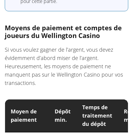
pour cette partie.
Moyens de paiement et comptes de
joueurs du Wellington Casino
Si vous voulez gagner de l’argent, vous devez
évidemment d’abord miser de l’argent.
Heureusement, les moyens de paiement ne
manquent pas sur le Wellington Casino pour vos
transactions.
Temps de
Moyen de
Dépôt
Ret
traitement
paiement
min.
ma
du dépôt