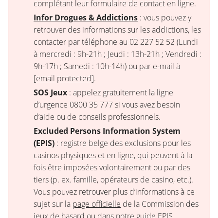
complétant leur formulaire de contact en ligne.
Infor Drogues & Addictions
: vous pouvez y
retrouver des informations sur les addictions, les
contacter par téléphone au 02 227 52 52 (Lundi
à mercredi : 9h-21h ; Jeudi : 13h-21h ; Vendredi :
9h-17h ; Samedi : 10h-14h) ou par e-mail à
[email protected]
.
SOS Jeux
: appelez gratuitement la ligne
d’urgence 0800 35 777 si vous avez besoin
d’aide ou de conseils professionnels.
Excluded Persons Information System
(EPIS)
: registre belge des exclusions pour les
casinos physiques et en ligne, qui peuvent à la
fois être imposées volontairement ou par des
tiers (p. ex. famille, opérateurs de casino, etc.).
Vous pouvez retrouver plus d’informations à ce
sujet sur la
page officielle
de la Commission des
jeux de hasard ou dans notre guide EPIS.