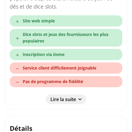
dés et de dice slots.
Site web simple
Dice slots et jeux des fournisseurs les plus
populaires
Inscription via itsme
Service client difficilement joignable
Pas de programme de fidélité
Lire la suite
Détails